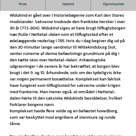
Wittekindsburg skylder sit navn til den saksiske hærfører
Rute
Opkald
Hjemmeside
Widukind.
Widukind er gået over i historiebøgerne som Karl den Stores
modstander. Sakserne trodsede den frankiske hersker i over
30 år (772-804). Widukind siges at have brugt tilflugtsborgen
nær Rulle i Nettetal-dalen som et tilflugtssted efter et
ødelæggende nederlag i 785. Hvis du i dag begiver dig ud på
den 30 minutter lange vandretur til Wittekindsburg Slot,
venter ruinerne af denne befæstnings grundmure på dig i
den tætte skov over Nettetal-dalen. Arkæologiske
udgravninger i de senere år har bekræftet, at borgen blev
brugt i det 9. og 10. århundrede, selv om der tydeligvis ikke
var nogen permanent bosættelse. Komplekset kan faktisk
have fungeret som tilflugtssted for sakserne under krigen
med frankerne. Man mener også, at området i Nettetal-
dalen hørte til den saksiske Widukinds besiddelser, hvilket
forklarer borgens navn.
Komplekset havde flere volde og en befæstet hovedborg,
som var beskyttet mod angribere af stenmure og runde
tårne.