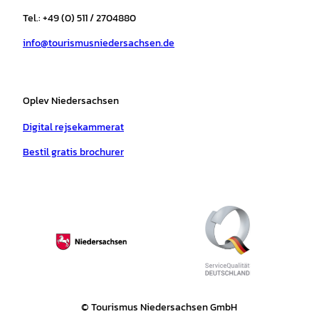
r
o
e
p
e
Tel.: +49 (0) 511 / 2704880
a
k
p
s
info@tourismusniedersachsen.de
m
t
Oplev Niedersachsen
Digital rejsekammerat
Bestil gratis brochurer
© Tourismus Niedersachsen GmbH