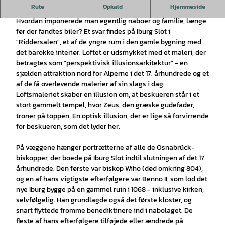
Rute
Opkald
Hjemmeside
Borg Iburg: 73 løbere og en dronning
Hvordan imponerede man egentlig naboer og familie, længe
før der fandtes biler? Et svar findes på Iburg Slot i
"Riddersalen", et af de yngre rum i den gamle bygning med
det barokke interiør. Loftet er udsmykket med et maleri, der
betragtes som "perspektivisk illusionsarkitektur" - en
sjælden attraktion nord for Alperne i det 17. århundrede og et
af de få overlevende malerier af sin slags i dag.
Loftsmaleriet skaber en illusion om, at beskueren står i et
stort gammelt tempel, hvor Zeus, den græske gudefader,
troner på toppen. En optisk illusion, der er lige så forvirrende
for beskueren, som det lyder her.
På væggene hænger portrætterne af alle de Osnabrück-
biskopper, der boede på Iburg Slot indtil slutningen af det 17.
århundrede. Den første var biskop Wiho (død omkring 804),
og en af hans vigtigste efterfølgere var Benno II, som lod det
nye Iburg bygge på en gammel ruin i 1068 - inklusive kirken,
selvfølgelig. Han grundlagde også det første kloster, og
snart flyttede fromme benediktinere ind i nabolaget. De
fleste af hans efterfølgere tilføjede eller ændrede på