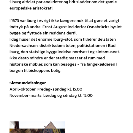
i Iburg altid et par anekdoter og lidt sladder om det gamle
europæiske aristokrati.
I 1673 var Iburg i øvrigt ikke længere nok til at gøre et varigt
indtryk på andre: Ernst August lod derfor Osnabrücks byslot
bygge og flyttede sin residens dertil.
I dag huser det enorme Iburg-slot, som tilhører delstaten
Niedersachsen, distriktsdomstolen, politistationen i Bad
Iburg, den statslige byggeledelse nordvest og slotsmuseet.
Ikke desto mindre er der stadig masser af rum med
historiske møbler, som kan besøges - fra fangekælderen i
borgen til biskoppens bolig.
Slotsrundvisninger
April-oktober: Fredag-søndag kl. 15.00
November-marts: Lørdag og søndag kl. 15.00