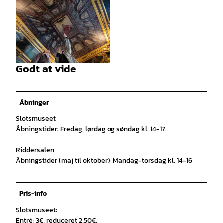
© Tourismusgesellschaft Osnabrücker Land mb
H |
CC-BY-SA
Godt at vide
© Tourismusgesellschaft Osnabrücker Land mb
H |
CC-BY-SA
Åbninger
Slotsmuseet
Åbningstider: Fredag, lørdag og søndag kl. 14-17.
Riddersalen
Åbningstider (maj til oktober): Mandag-torsdag kl. 14-16
Pris-info
Slotsmuseet:
Entré: 3€, reduceret 2,50€.