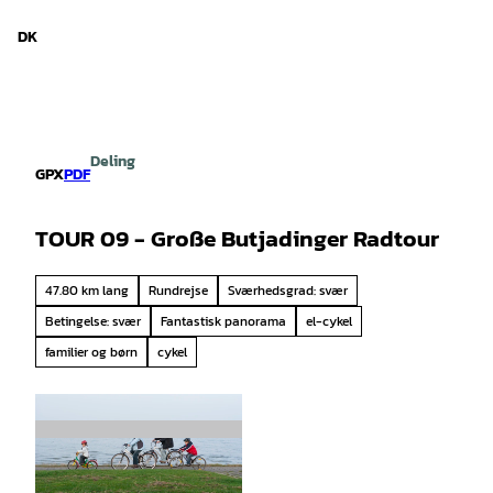
d Niedersachsen
T
i
DK
Søg
Menu
l
i
n
d
h
Deling
o
GPX
PDF
l
d
TOUR 09 - Große Butjadinger Radtour
47.80 km lang
Rundrejse
Sværhedsgrad: svær
Betingelse: svær
Fantastisk panorama
el-cykel
familier og børn
cykel