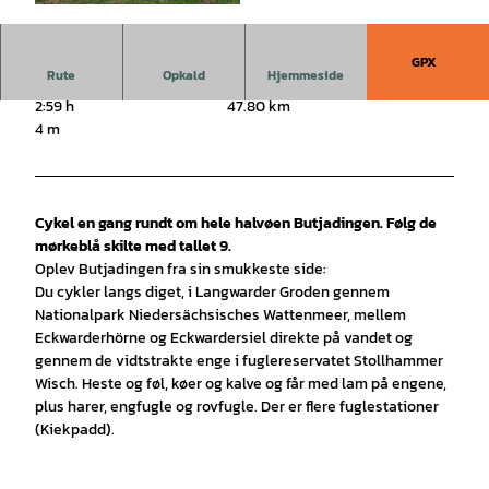
© thomas hellmann |
CC-BY-SA
GPX
Rute
Opkald
Hjemmeside
2:59 h
47.80 km
4 m
Cykel en gang rundt om hele halvøen Butjadingen. Følg de
mørkeblå skilte med tallet 9.
Oplev Butjadingen fra sin smukkeste side:
Du cykler langs diget, i Langwarder Groden gennem
Nationalpark Niedersächsisches Wattenmeer, mellem
Eckwarderhörne og Eckwardersiel direkte på vandet og
gennem de vidtstrakte enge i fuglereservatet Stollhammer
Wisch. Heste og føl, køer og kalve og får med lam på engene,
plus harer, engfugle og rovfugle. Der er flere fuglestationer
(Kiekpadd).