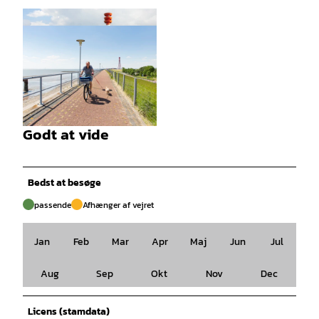
© ALEXANDER KASSNER, ALEX K. MEDIA |
CC-BY-SA
Godt at vide
© Thomas Hellmann |
CC-BY-SA
Bedst at besøge
passende
Afhænger af vejret
Jan
Feb
Mar
Apr
Maj
Jun
Jul
Aug
Sep
Okt
Nov
Dec
Licens (stamdata)