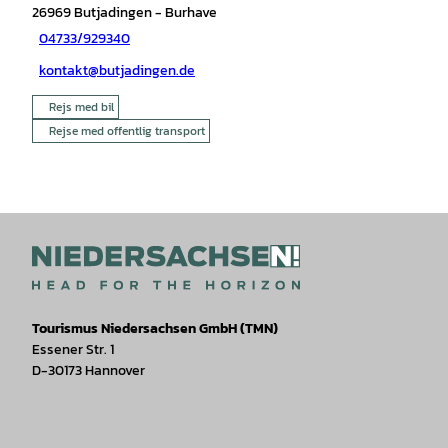
26969
Butjadingen
- Burhave
04733/929340
kontakt@butjadingen.de
Rejs med bil
Rejse med offentlig transport
Tourismus Niedersachsen GmbH (TMN)
Essener Str. 1
D-30173 Hannover