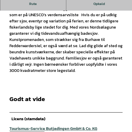
Feriestedet ved Nordsøen ligger direkte ud til Vadehavet.
Rute
Opkald
Nordsøferiestedet Burhave ligger direkte ud til Vadehavet,
som er på UNESCO's verdensarvsliste Hvis du er på udkig
efter sjov, eventyr og variation på ferien, er denne tidligere
fiskerlandsby lige stedet for dig. Med vores Nordsølagune
garanterer vi dig tidevandsuafhængig badesjov.
Kunstpromenaden, som strækker sig fra Burhave til
Fedderwardersiel, er også værd at se. Lad dig glide af sted og
beundre kunstværkerne, der skaber specielle effekter på
Vadehavets unikke baggrund. Familiesjov er også garanteret
i dårligt vejr. Ingen børneønsker forbliver uopfyldte i vores
3000 kvadratmeter store legestald.
Godt at vide
Licens (stamdata)
Tourismus-Service Butjadingen GmbH & Co. KG