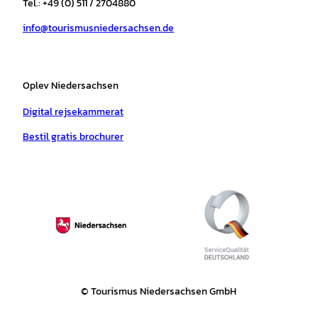
Tel.: +49 (0) 511 / 2704880
a
k
p
s
info@tourismusniedersachsen.de
m
t
Oplev Niedersachsen
Digital rejsekammerat
Bestil gratis brochurer
© Tourismus Niedersachsen GmbH