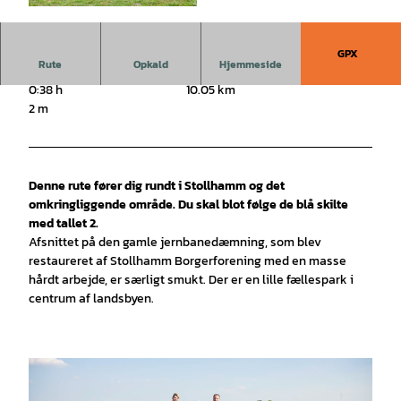
© Thomas Hellmann |
CC-BY-SA
GPX
Rute
Opkald
Hjemmeside
0:38 h
10.05 km
2 m
Denne rute fører dig rundt i Stollhamm og det
omkringliggende område. Du skal blot følge de blå skilte
med tallet 2.
Afsnittet på den gamle jernbanedæmning, som blev
restaureret af Stollhamm Borgerforening med en masse
hårdt arbejde, er særligt smukt. Der er en lille fællespark i
centrum af landsbyen.