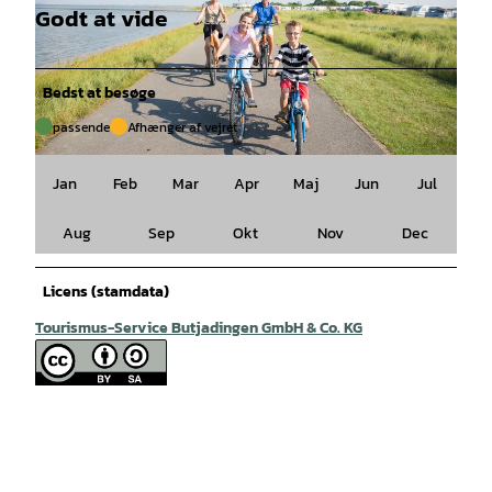
Godt at vide
Bedst at besøge
passende
Afhænger af vejret
© Thomas Hellmann |
CC-BY-SA
Jan
Feb
Mar
Apr
Maj
Jun
Jul
Aug
Sep
Okt
Nov
Dec
Licens (stamdata)
Tourismus-Service Butjadingen GmbH & Co. KG