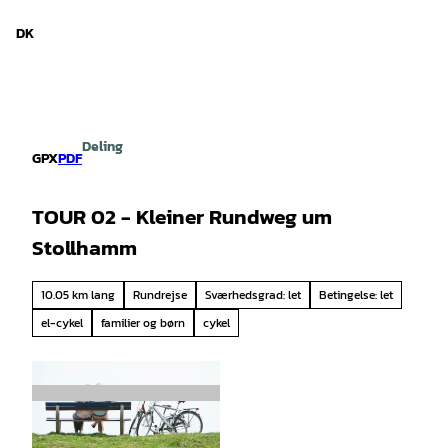
d Niedersachsen
T
i
DK
Søg
Menu
l
i
n
d
h
Deling
o
GPX
PDF
l
d
TOUR 02 - Kleiner Rundweg um
Stollhamm
10.05 km lang
Rundrejse
Sværhedsgrad: let
Betingelse: let
el-cykel
familier og børn
cykel