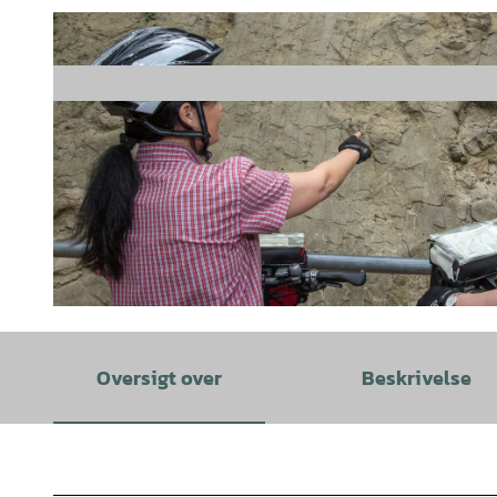
© Klaus Herzmann |
CC-BY-SA
Oversigt over
Beskrivelse