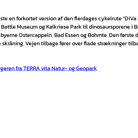
te en forkortet version af den flerdages cykelrute "DiVa 
s Battle Museum og Kalkriese Park til dinosaursporene i 
yerne Ostercappeln, Bad Essen og Bohmte. Den første d
skråning. Vejen tilbage fører over flade strækninger tilba
geren fra TERRA.vita Natur- og Geopark