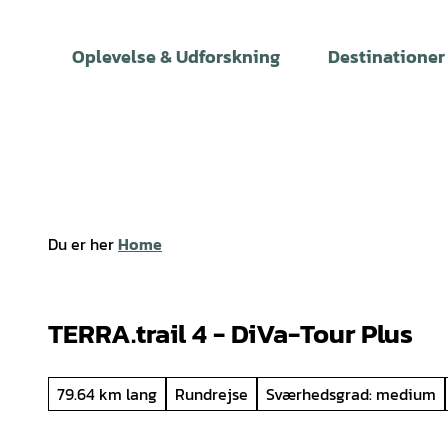
T
i
Oplevelse & Udforskning
Destinationer
l
i
n
d
h
o
l
Du er her
Home
d
TERRA.trail 4 - DiVa-Tour Plus
79.64 km lang
Rundrejse
Sværhedsgrad: medium