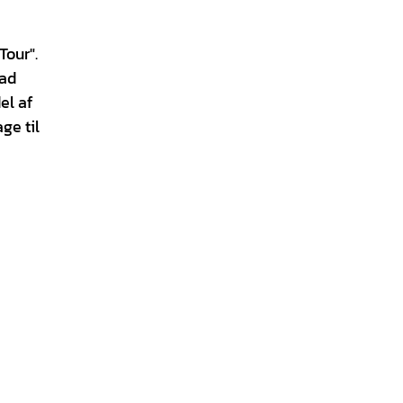
Tour".
Bad
el af
ge til