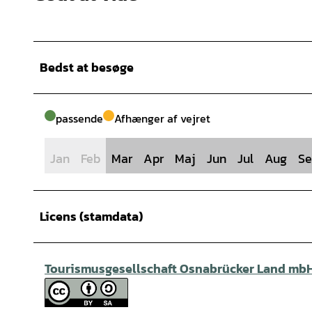
Bedst at besøge
passende
Afhænger af vejret
Jan
Feb
Mar
Apr
Maj
Jun
Jul
Aug
Se
Licens (stamdata)
Tourismusgesellschaft Osnabrücker Land mb