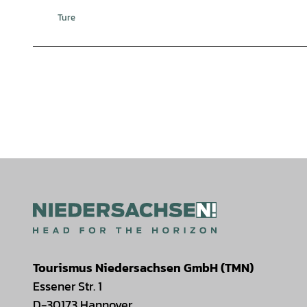
Ture
Tourismus Niedersachsen GmbH (TMN)
Essener Str. 1
D-30173 Hannover