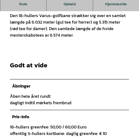
Takket være de ideelle jordbundsforhold kan man spille på
Rute
Opkald
Hjemmeside
banen hele året rundt.
Den 18-hullers Varus-golfbane strækker sig over en samlet
længde på 6.032 meter (gul tee for herrer) og 5.315 meter
(rød tee for damer). Den samlede længde af de hvide
mesterskabstees er 6.574 meter.
Godt at vide
Åbninger
Åben hele året rundt
dagligt indtil mørkets frembrud
Pris-info
18-hullers greenfee: 50,00 / 60,00 Euro
offentlig 3-hullers kortbane: daglig greenfee: € 10