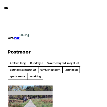
d Niedersachsen
T
i
DK
Søg
Menu
l
i
n
d
h
Deling
o
GPX
PDF
l
d
Postmoor
4.33 km lang
Rundrejse
Sværhedsgrad: meget let
Betingelse: meget let
familier og børn
læringssti
spadseretur
vandring