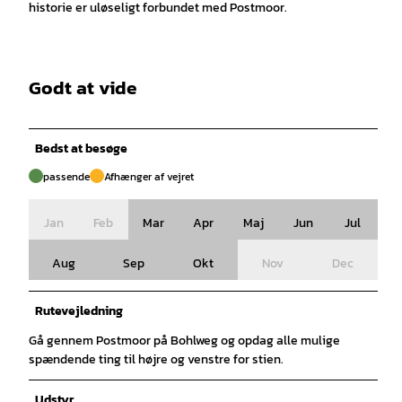
historie er uløseligt forbundet med Postmoor.
Godt at vide
Bedst at besøge
passende
Afhænger af vejret
Jan
Feb
Mar
Apr
Maj
Jun
Jul
Aug
Sep
Okt
Nov
Dec
Rutevejledning
Gå gennem Postmoor på Bohlweg og opdag alle mulige
spændende ting til højre og venstre for stien.
Udstyr