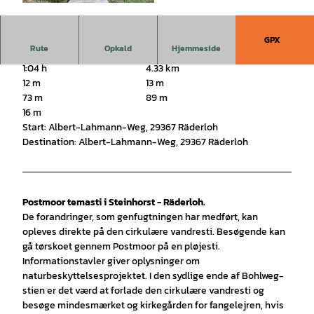
© Südheide Gifhorn GmbH/Franziska Schwarzk
opf |
CC0
GPX
Rute
Opkald
Hjemmeside
1:04 h
4.33 km
12 m
13 m
73 m
89 m
16 m
Start: Albert-Lahmann-Weg, 29367 Räderloh
Destination: Albert-Lahmann-Weg, 29367 Räderloh
Postmoor temasti i Steinhorst - Räderloh
.
De forandringer, som genfugtningen har medført, kan
opleves direkte på den cirkulære vandresti. Besøgende kan
gå tørskoet gennem Postmoor på en pløjesti.
Informationstavler giver oplysninger om
naturbeskyttelsesprojektet. I den sydlige ende af Bohlweg-
stien er det værd at forlade den cirkulære vandresti og
besøge mindesmærket og kirkegården for fangelejren, hvis