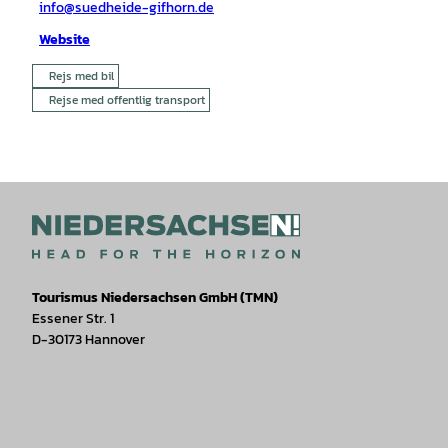
info@suedheide-gifhorn.de
Website
Rejs med bil
Rejse med offentlig transport
Tourismus Niedersachsen GmbH (TMN)
Essener Str. 1
D-30173 Hannover