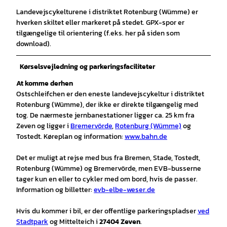
Landevejscykelturene i distriktet Rotenburg (Wümme) er
hverken skiltet eller markeret på stedet. GPX-spor er
tilgængelige til orientering (f.eks. her på siden som
download).
Kørselsvejledning og parkeringsfaciliteter
At komme derhen
Ostschleifchen er den eneste landevejscykeltur i distriktet
Rotenburg (Wümme), der ikke er direkte tilgængelig med
tog. De nærmeste jernbanestationer ligger ca. 25 km fra
Zeven og ligger i
Bremervörde
,
Rotenburg (Wümme)
og
Tostedt. Køreplan og information:
www.bahn.de
Det er muligt at rejse med bus fra Bremen, Stade, Tostedt,
Rotenburg (Wümme) og Bremervörde, men EVB-busserne
tager kun en eller to cykler med om bord, hvis de passer.
Information og billetter:
evb-elbe-weser.de
Hvis du kommer i bil, er der offentlige parkeringspladser
ved
Stadtpark
og Mittelteich i
27404 Zeven
.