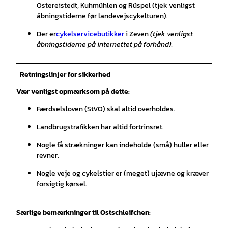
Ostereistedt, Kuhmühlen og Rüspel (tjek venligst
åbningstiderne før landevejscykelturen).
Der er
cykelservicebutikker
i Zeven
(tjek venligst
åbningstiderne på internettet på forhånd).
Retningslinjer for sikkerhed
Vær venligst opmærksom på dette:
Færdselsloven (StVO) skal altid overholdes.
Landbrugstrafikken har altid fortrinsret.
Nogle få strækninger kan indeholde (små) huller eller
revner.
Nogle veje og cykelstier er (meget) ujævne og kræver
forsigtig kørsel.
Særlige bemærkninger til Ostschleifchen: