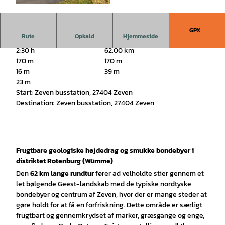
© Björn Wengler Fotografie |
CC-BY-SA
GPX
Rute
Opkald
Hjemmeside
2:30 h
62.00 km
170 m
170 m
16 m
39 m
23 m
Start: Zeven busstation, 27404 Zeven
Destination: Zeven busstation, 27404 Zeven
Frugtbare geologiske højdedrag og smukke bondebyer i
distriktet Rotenburg (Wümme)
Den
62 km lange rundtur
fører ad velholdte stier gennem et
let bølgende Geest-landskab med de typiske nordtyske
bondebyer og centrum af Zeven, hvor der er mange steder at
gøre holdt for at få en forfriskning. Dette område er særligt
frugtbart og gennemkrydset af marker, græsgange og enge,