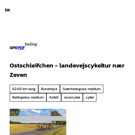
d Niedersachsen
T
i
DK
Søg
Menu
l
i
n
d
h
Deling
o
GPX
PDF
l
d
Ostschleifchen - landevejscykeltur nær
Zeven
62.00 km lang
Rundrejse
Sværhedsgrad: medium
Betingelse: medium
Asfalt
racercykel
cykel