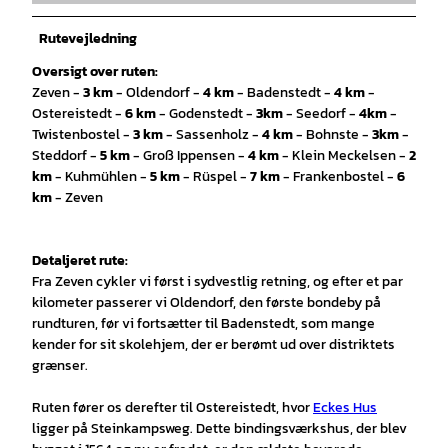
Rutevejledning
Oversigt over ruten:
Zeven -
3 km
- Oldendorf -
4 km
- Badenstedt -
4 km
-
Ostereistedt -
6 km
- Godenstedt -
3
km
- Seedorf -
4
km
-
Twistenbostel -
3 km
- Sassenholz -
4 km
- Bohnste -
3
km
-
Steddorf -
5 km
- Groß Ippensen -
4 km
- Klein Meckelsen -
2
km
- Kuhmühlen -
5 km
- Rüspel -
7 km
- Frankenbostel -
6
km
- Zeven
Detaljeret rute:
Fra Zeven cykler vi først i sydvestlig retning, og efter et par
kilometer passerer vi Oldendorf, den første bondeby på
rundturen, før vi fortsætter til Badenstedt, som mange
kender for sit skolehjem, der er berømt ud over distriktets
grænser.
Ruten fører os derefter til Ostereistedt, hvor
Eckes Hus
ligger på Steinkampsweg. Dette bindingsværkshus, der blev