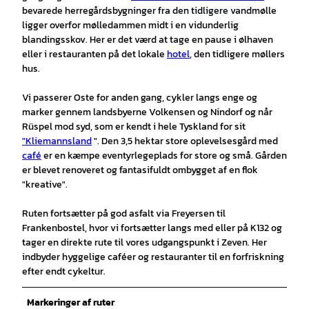
bevarede herregårdsbygninger fra den tidligere vandmølle
ligger overfor mølledammen midt i en vidunderlig
blandingsskov. Her er det værd at tage en pause i ølhaven
eller i restauranten på det lokale
hotel
, den tidligere møllers
hus.
Vi passerer Oste for anden gang, cykler langs enge og
marker gennem landsbyerne Volkensen og Nindorf og når
Rüspel mod syd, som er kendt i hele Tyskland for sit
"Kliemannsland
". Den 3,5 hektar store oplevelsesgård med
café
er en kæmpe eventyrlegeplads for store og små. Gården
er blevet renoveret og fantasifuldt ombygget af en flok
"kreative".
Ruten fortsætter på god asfalt via Freyersen til
Frankenbostel, hvor vi fortsætter langs med eller på K132 og
tager en direkte rute til vores udgangspunkt i Zeven. Her
indbyder hyggelige caféer og restauranter til en forfriskning
efter endt cykeltur.
Markeringer af ruter