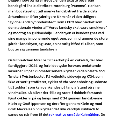
bygget i 1564 og nu er fredet, er den ældste bevarede
bondegård i hele distriktet Rotenburg (Wümme). Her kan
man bogstaveligt talt mærke landsbylivet fra de sidste
århundreder. Efter yderligere 6 km når vi den tidligere
"gyldne landsby" Godenstedt, som i 1970 blev hædret som
den nationale vinder af "Vores landsby skal være smukkere"
og modtog en guldmedalje. Landsbyen er kendetegnet ved
sine mange imponerende egetræer, som indrammer de store
gårde i landsbyen, og Oste, en naturlig biflod til Elben, som
bugter sig gennem landsbyen.
Ostschleifchen fører os til Seedorf på en cykelsti, der blev
færdiggjort i 2024, og forbi det tyske forsvars omfattende
kaserner. Et par kilometer senere krydser vi den næste flod,
Twiste, i Twistenbostel. På velholdte sideveje og K134, som
ikke er særlig trafikeret, cykler vi via Sassenholz og Bohnste
til Steddorf, som kan genkendes på lang afstand på sine
vindmøller. Så bliver det "lille og stort" i dobbelt forstand:
Først cykler vi på og langs med K134 gennem landsbyerne
Klein og Groß Ippensen og derefter gennem Klein og mod
Groß Meckelsen. Vi krydser det lille vandløb Kuhbach to
gange og når frem til det
rekreative område Kuhmühlen
. De