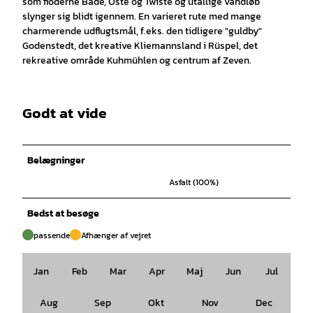
som floderne Bade, Oste og Twiste og utallige vandløb
slynger sig blidt igennem. En varieret rute med mange
charmerende udflugtsmål, f.eks. den tidligere "guldby"
Godenstedt, det kreative Kliemannsland i Rüspel, det
rekreative område Kuhmühlen og centrum af Zeven.
Godt at vide
Belægninger
Asfalt (100%)
Bedst at besøge
passende
Afhænger af vejret
Jan
Feb
Mar
Apr
Maj
Jun
Jul
Aug
Sep
Okt
Nov
Dec