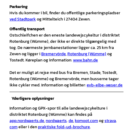
Parkering
Hvis du kommer i bil, finder du offentlige parkeringspladser
ved Stadtpark
og Mittelteich i 27404 Zeven.
Offentlig transport
Ostschleifchen er den eneste landevejscykeltur i distriktet
Rotenburg (Wümme), der ikke er direkte tilgængelig med
tog. De nærmeste jernbanestationer ligger ca. 25 km fra
Zeven og ligger i
Bremervörde
,
Rotenburg (Wümme)
og
Tostedt. Køreplan og information:
www.bahn.de
Det er muligt at rejse med bus fra Bremen, Stade, Tostedt,
Rotenburg (Wümme) og Bremervörde, men busserne tager
ikke cykler med. Information og billetter:
evb-elbe-weser.de
Yderligere oplysninger
Information og GPX-spor til alle landevejscykelture i
distriktet Rotenburg (Wümme) kan findes på
app.nordwaerts.de
,
nordwaerts
.
de
,
komoot.com
og
strava
.
com
eller i den
praktiske fold-ud-brochure
.