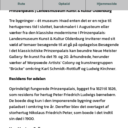
New Masters Gallery
Rute
Opkald
Hjemmeside
Prinzenpalais | Landesmuseum Kunst & Kultur Oldenburg
Tre bygninger - ét museum: Hvad enten det er en rejse til
hertugernes tid i slottet, barokmaleri i Augusteum eller
værker fra den klassiske modernisme i Prinzenpalais:
Landesmuseum Kunst & Kultur Oldenburg inviterer med sit
væld af temaer besøgende til at gå på opdagelse.Besøgende
i det klassicistiske Prinzenpalais kan beundre Neue Meister
Gallery: fin kunst fra det 19. og 20. århundrede, herunder
værker af Worpswede Artists' Colony og kunstnergruppen
"Brücke" omkring Karl Schmidt-Rottluff og Ludwig Kirchner.
Residens for adelen
Oprindeligt fungerede Prinzenpalais, bygget fra 1821 til 1826,
som residens for hertug Peter Friedrich Ludwigs børnebørn.
De boede dog kun i den imponerende bygning overfor
paladset i omkring tre år. Derefter blev det overtaget af
storhertug Nikolaus Friedrich Peter, som boede i det indtil
sin død i 1900.