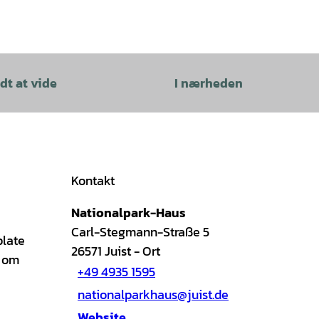
dt at vide
I nærheden
Kontakt
Nationalpark-Haus
Carl-Stegmann-Straße 5
plate
26571
Juist
- Ort
t om
+49 4935 1595
nationalparkhaus@juist.de
Website