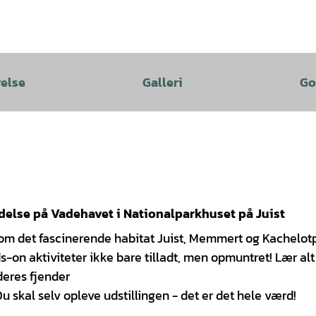
velse
Galleri
Go
ydelse på Vadehavet i Nationalparkhuset på Juist
g om det fascinerende habitat Juist, Memmert og Kachelot
s-on aktiviteter ikke bare tilladt, men opmuntret! Lær al
 deres fjender
u skal selv opleve udstillingen - det er det hele værd!