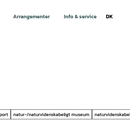
Arrangementer
Info & service
DK
Søg
port
natur-/naturvidenskabeligt museum
naturvidenskabe