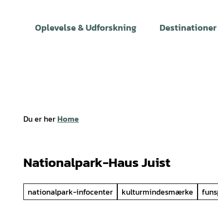
T
i
Oplevelse & Udforskning
Destinationer
l
i
n
d
h
o
l
Du er her
Home
d
Nationalpark-Haus Juist
nationalpark-infocenter
kulturmindesmærke
funs