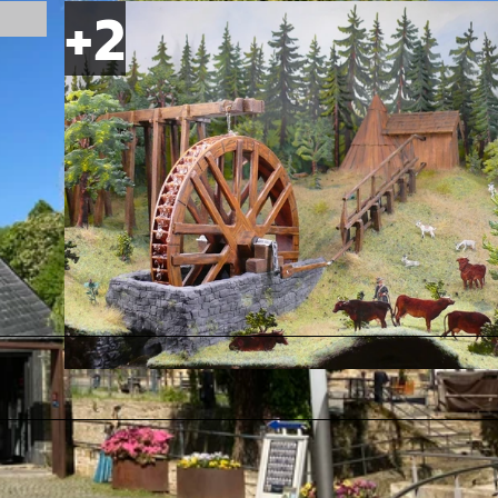
a Knupper, der Leiterin des Zinnfigurenmuseums
© Zinnfiguren-Museum Goslar |
CC-BY