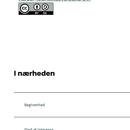
I nærheden
Begivenhed
Sted af interesse