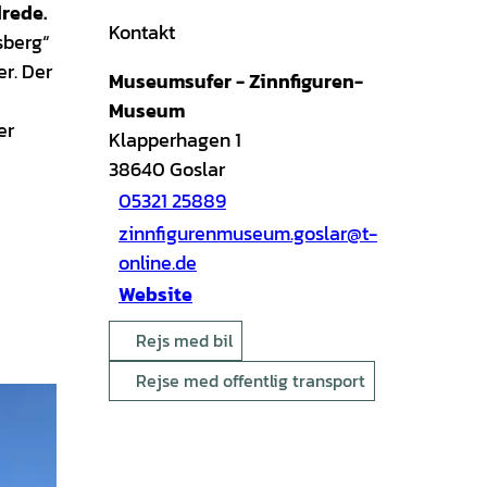
drede.
Kontakt
sberg“
r. Der
Museumsufer - Zinnfiguren-
Museum
er
Klapperhagen 1
38640
Goslar
05321 25889
zinnfigurenmuseum.goslar@t-
online.de
Website
Rejs med bil
Rejse med offentlig transport