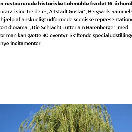
n restaurerede historiske Lohmühle fra det 16. århun
arv i sine tre dele: „Altstadt Goslar“, Bergwerk Rammel
 hjælp af anskueligt udformede sceniske repræsentatione
stort diorama, „Die Schlacht Lutter am Barenberge“, med
vor man kan gætte 30 eventyr. Skiftende specialudstilling
nye incitamenter.