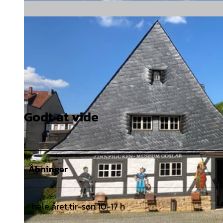
Der Harz hinter den Kulissen: Podcast-Episode mit Le
Godt at vide
Åbninger
hele året tir-søn 10-17 h