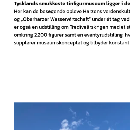
v
Tysklands smukkeste tinfigurmuseum ligger i de
i
Her kan de besøgende opleve Harzens verdenskultur
og „Oberharzer Wasserwirtschaft“ under ét tag ved
d
er også en udstilling om Trediveårskrigen med et 
omkring 2.200 figurer samt en eventyrudstilling, h
e
supplerer museumskonceptet og tilbyder konstant 
o