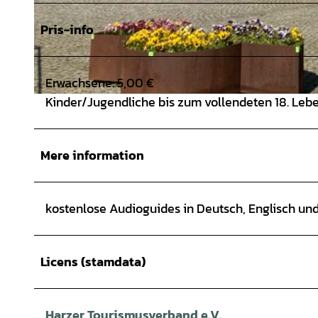
Pris-info
Erwachsene: 5,00 €
Kinder/Jugendliche bis zum vollendeten 18. Lebe
© Zinnfiguren-Museum Goslar |
CC-BY
Mere information
kostenlose Audioguides in Deutsch, Englisch un
Licens (stamdata)
Harzer Tourismusverband e.V.