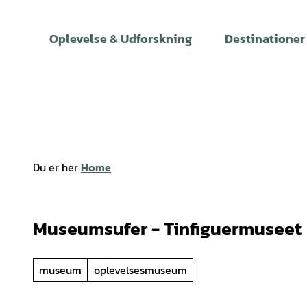
T
i
Oplevelse & Udforskning
Destinationer
l
i
n
d
h
o
l
Du er her
Home
d
Museumsufer - Tinfiguermuseet
museum
oplevelsesmuseum