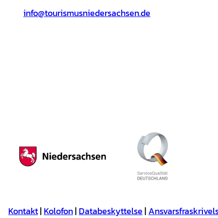
info@tourismusniedersachsen.de
Kontakt
Kolofon
Databeskyttelse
Ansvarsfraskrivel