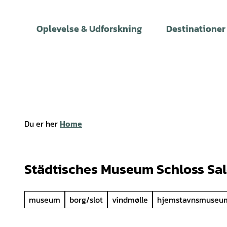
T
i
Oplevelse & Udforskning
Destinationer
l
i
n
d
h
o
l
Du er her
Home
d
Städtisches Museum Schloss Sal
museum
borg/slot
vindmølle
hjemstavnsmuseu