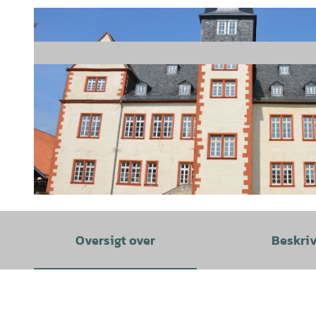
© Tourist-Information Salzgitter c/o Wirtschafts- und Innovationsförderung Salzgitter GmbH |
CC-BY
Oversigt over
Beskri