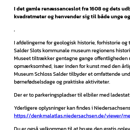
I det gamle renæssanceslot fra 1608 og dets ud
kvadratmeter og henvender sig til både unge og
.
I afdelingerne for geologisk historie, forhistorie o
Salder Slots kommunale museum regionens historie f
Museet tiltrækker gentagne gange offentligheden m
opmærksomhed, især inden for kunst med den årlige
Museum Schloss Salder tilbyder et omfattende un
børnefødselsdage og praktiske aktiviteter.
Der er to parkeringspladser til elbiler med ladest
Yderligere oplysninger kan findes i Niedersachse
https://denkmalatlas.niedersachsen.de/viewer/m
Du er også velkommen til at bruge den gratis opl