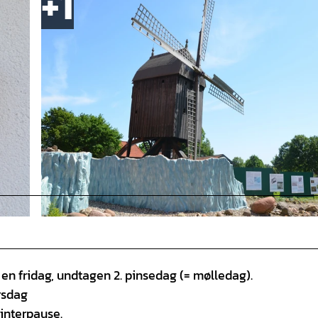
© Tourist-Information Salzgitter c/o Wirtschafts- und Innovationsförderung Salzgitter GmbH |
CC-BY
er en fridag, undtagen 2. pinsedag (= mølledag).
årsdag
interpause.