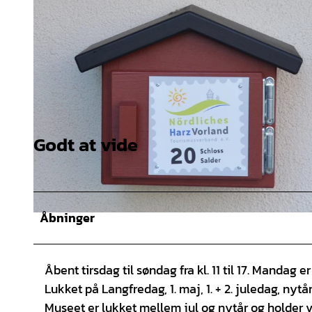
Godt at vide
Åbninger
© Tourist-Information Salzgitter c/o Wirtschafts- und Innovationsförderung Salzgitter GmbH |
CC-BY
Åbent tirsdag til søndag fra kl. 11 til 17. Mandag 
Lukket på Langfredag, 1. maj, 1. + 2. juledag, nyt
Museet er lukket mellem jul og nytår og holder v