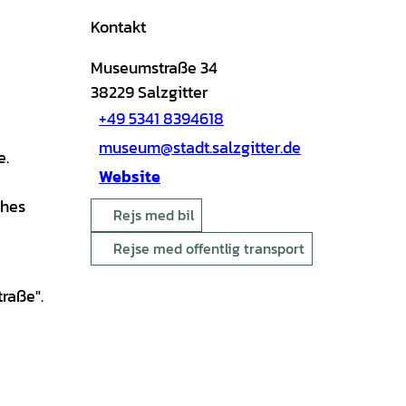
Kontakt
Museumstraße 34
38229
Salzgitter
+49 5341 8394618
museum@stadt.salzgitter.de
e.
Website
ches
Rejs med bil
Rejse med offentlig transport
traße".