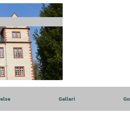
velse
Galleri
Go