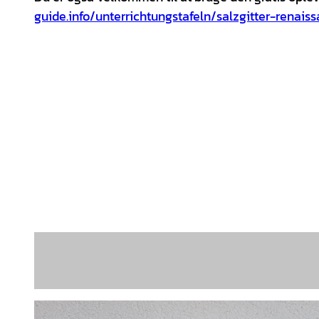
guide.info/unterrichtungstafeln/salzgitter-renai
Erlebnisguide by Maqnify - Schloss Salder