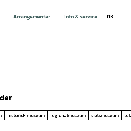
Arrangementer
Info & service
DK
Søg
der
m
historisk museum
regionalmuseum
slotsmuseum
te