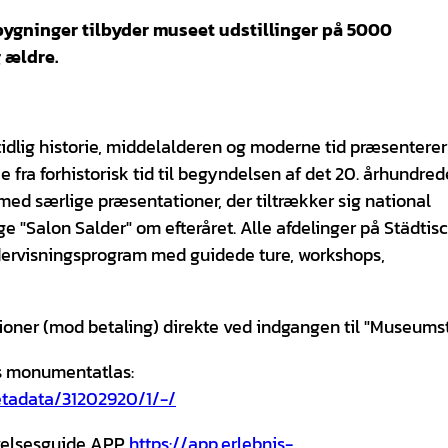
bygninger tilbyder museet udstillinger på 5000
 ældre.
g tidlig historie, middelalderen og moderne tid præsenterer
ra forhistorisk tid til begyndelsen af det 20. århundred
ed særlige præsentationer, der tiltrækker sig national
 "Salon Salder" om efteråret. Alle afdelinger på Städtis
dervisningsprogram med guidede ture, workshops,
ationer (mod betaling) direkte ved indgangen til "Museums
ns monumentatlas:
etadata/31202920/1/-/
evelsesguide APP
https://app.erlebnis-