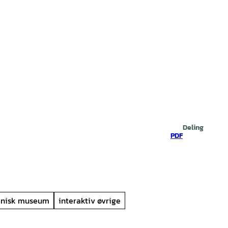
Deling
PDF
knisk museum
interaktiv øvrige