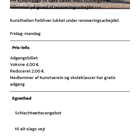
+++ Kunsthallen vil være lukket indtil slutningen af
november på grund af renoveringsarbejde! +++
© Foto: Rainer Ganske |
CC-BY-SA
Kunsthallen forbliver lukket under renoveringsarbejdet.
Fridag: mandag
Pris-info
Adgangsbillet:
Voksne 4,00 €.
Reduceret 2,00 €.
Medlemmer af Kunstverein og skoleklasser har gratis
adgang
Egnethed
Schlechtwetterangebot
til alt slags vejr