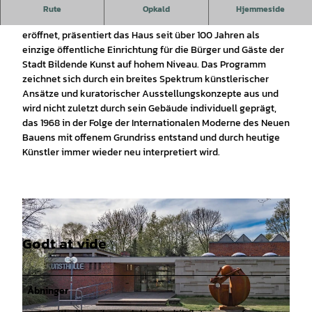
Die Kunsthalle Wilhelmshaven ist die älteste
Rute
Opkald
Hjemmeside
Kulturinstitution in der Stadt an der Jade. 1912 erbaut, 1913
eröffnet, präsentiert das Haus seit über 100 Jahren als
einzige öffentliche Einrichtung für die Bürger und Gäste der
Stadt Bildende Kunst auf hohem Niveau. Das Programm
zeichnet sich durch ein breites Spektrum künstlerischer
Ansätze und kuratorischer Ausstellungskonzepte aus und
wird nicht zuletzt durch sein Gebäude individuell geprägt,
das 1968 in der Folge der Internationalen Moderne des Neuen
Bauens mit offenem Grundriss entstand und durch heutige
Künstler immer wieder neu interpretiert wird.
Godt at vide
Åbninger