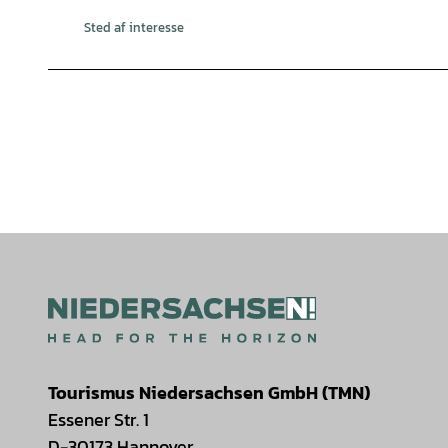
Sted af interesse
Tourismus Niedersachsen GmbH (TMN)
Essener Str. 1
D-30173 Hannover