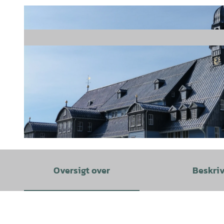
© GLC Mitarbeiter |
CC-BY
Oversigt over
Beskri