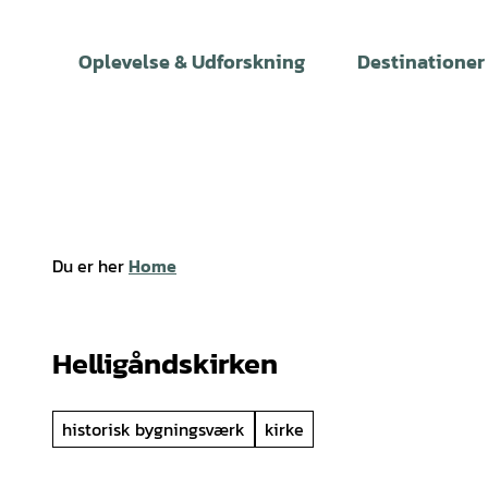
T
i
Oplevelse & Udforskning
Destinationer
l
i
n
d
h
o
l
Du er her
Home
d
Helligåndskirken
historisk bygningsværk
kirke