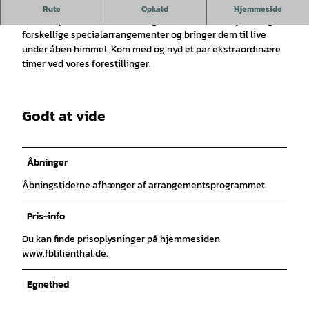
Her er der blevet lavet teater fra A til Z siden 1984
.
Rute
Opkald
Hjemmeside
Hvert år producerer det frivillige team to teaterstykker og
forskellige specialarrangementer og bringer dem til live
under åben himmel. Kom med og nyd et par ekstraordinære
timer ved vores forestillinger.
Godt at vide
Åbninger
Åbningstiderne afhænger af arrangementsprogrammet.
Pris-info
Du kan finde prisoplysninger på hjemmesiden
www.fblilienthal.de.
Egnethed