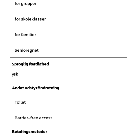
for grupper
for skoleklasser
for familier
Senioregnet
Sproglig færdighed
Tysk
Andet udstyr/indretning
Toilet
Barrier-free access
Betalingsmetoder