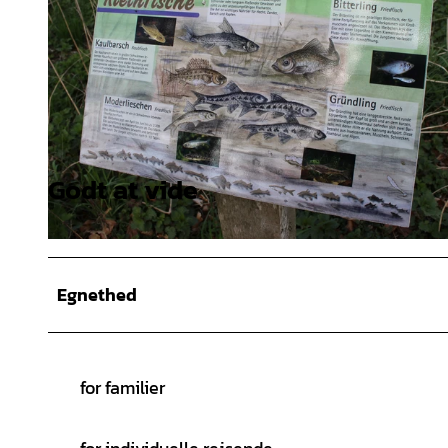
Godt at vide
© A. Brüning |
CC-BY
© A. Brüning |
CC-BY
Egnethed
for familier