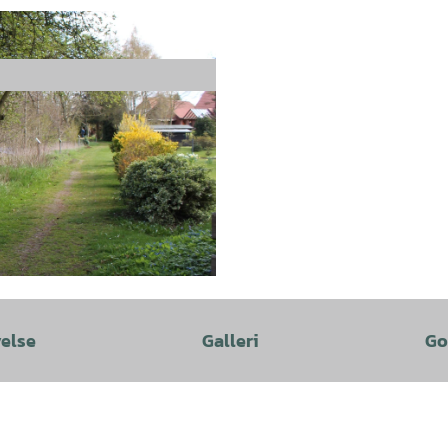
velse
Galleri
Go