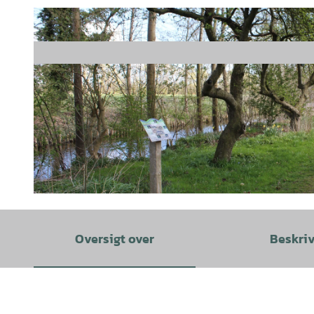
© A. Brüning |
CC-BY
Oversigt over
Beskri