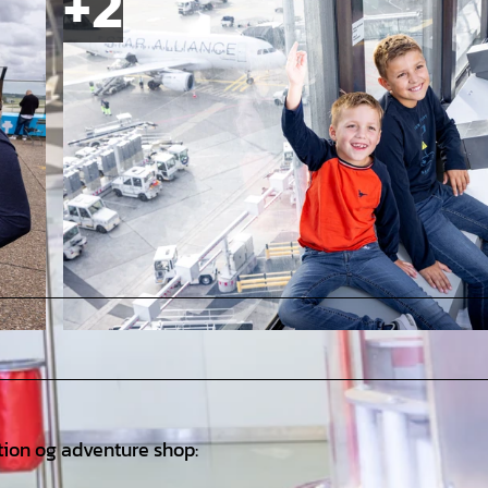
© Marek Kruszewski, Hannover Airport |
CC-BY-SA
tion og adventure shop: