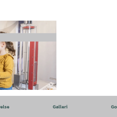
velse
Galleri
Go