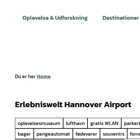
T
i
Oplevelse & Udforskning
Destinationer
l
i
n
d
h
o
l
Du er her
Home
d
Erlebniswelt Hannover Airport
oplevelsesmuseum
lufthavn
gratis WLAN
parker
bager
pengeautomat
fødevarer
souvenirs
forr