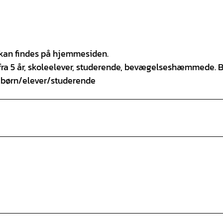
r kan findes på hjemmesiden.
 fra 5 år, skoleelever, studerende, bevægelseshæmmede. 
to børn/elever/studerende