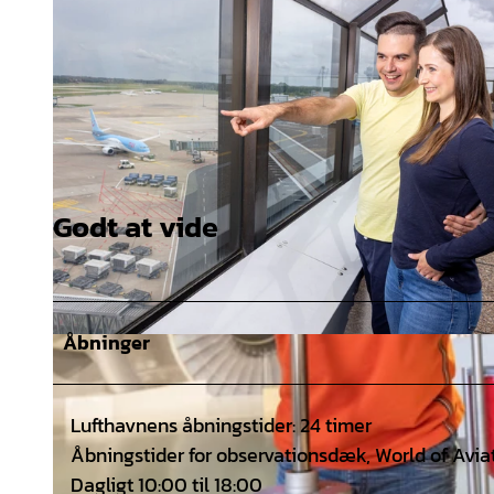
Godt at vide
Åbninger
© Marek Kruszewski, Hannover Airport |
CC-BY-SA
Lufthavnens åbningstider: 24 timer
Åbningstider for observationsdæk, World of Avia
Dagligt 10:00 til 18:00