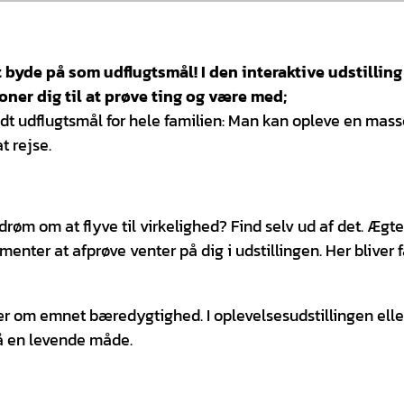
byde på som udflugtsmål! I den interaktive udstillin
oner dig til at prøve ting og være med;
dt udflugtsmål for hele familien: Man kan opleve en mass
t rejse.
øm om at flyve til virkelighed? Find selv ud af det. Ægte
enter at afprøve venter på dig i udstillingen. Her bliver f
lær om emnet bæredygtighed. I oplevelsesudstillingen elle
å en levende måde.