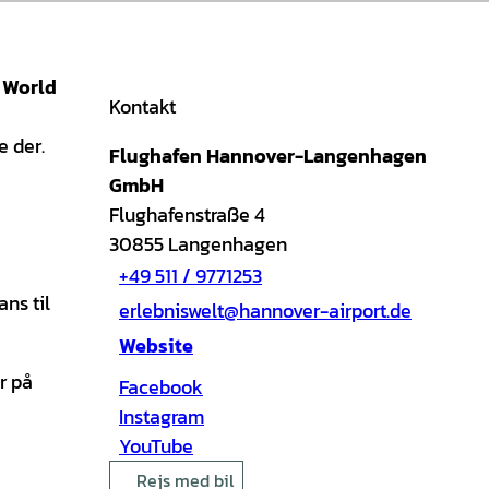
g World
Kontakt
e der.
Flughafen Hannover-Langenhagen
GmbH
Flughafenstraße 4
30855
Langenhagen
+49 511 / 9771253
ans til
erlebniswelt@hannover-airport.de
Website
r på
Facebook
Instagram
YouTube
Rejs med bil