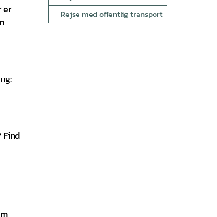
 er
Rejse med offentlig transport
an
ing:
 Find
em