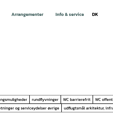
Arrangementer
Info & service
DK
Søg
ingsmuligheder
rundflyvninger
WC barrierefrit
WC offent
etninger og serviceydelser øvrige
udflugtsmål arkitektur, infr