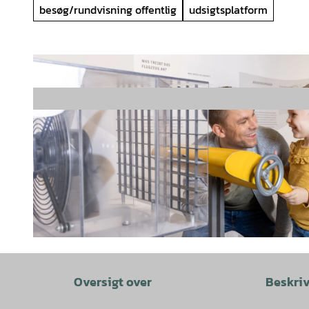
besøg/rundvisning offentlig
udsigtsplatform
© Marek Kruszewski, Hannover Airport |
CC-BY-SA
Oversigt over
Beskri