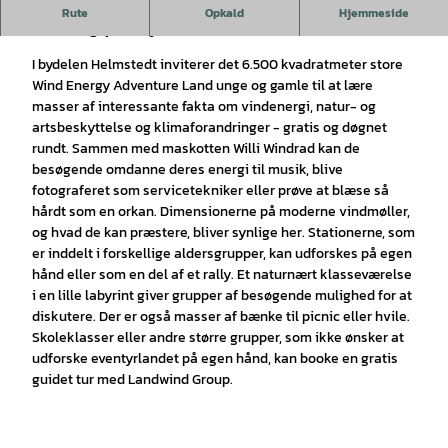
I Wind Energy Adventure Land kan store og små lære alt om
Rute
Opkald
Hjemmeside
vindenergi på en sjov måde.
I bydelen Helmstedt inviterer det 6.500 kvadratmeter store
Wind Energy Adventure Land unge og gamle til at lære
masser af interessante fakta om vindenergi, natur- og
artsbeskyttelse og klimaforandringer - gratis og døgnet
rundt. Sammen med maskotten Willi Windrad kan de
besøgende omdanne deres energi til musik, blive
fotograferet som servicetekniker eller prøve at blæse så
hårdt som en orkan. Dimensionerne på moderne vindmøller,
og hvad de kan præstere, bliver synlige her. Stationerne, som
er inddelt i forskellige aldersgrupper, kan udforskes på egen
hånd eller som en del af et rally. Et naturnært klasseværelse
i en lille labyrint giver grupper af besøgende mulighed for at
diskutere. Der er også masser af bænke til picnic eller hvile.
Skoleklasser eller andre større grupper, som ikke ønsker at
udforske eventyrlandet på egen hånd, kan booke en gratis
guidet tur med Landwind Group.