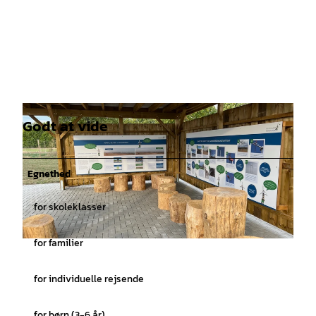
Godt at vide
Egnethed
for skoleklasser
for familier
© Freizeitregion Braunschweiger Land |
CC-BY
for individuelle rejsende
for børn (3-6 år)