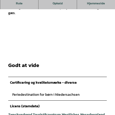
Ferie på gården Marienhagen
.
Rute
Opkald
Hjemmeside
Bondegårdsferie - med kat, rideponyer, høns, kaniner og
gæs.
Godt at vide
Certificering og kvalitetsmærke - diverse
Feriedestination for børn i Niedersachsen
Licens (stamdata)
Zweckverband Touristikzentrum Westliches Weserbergland