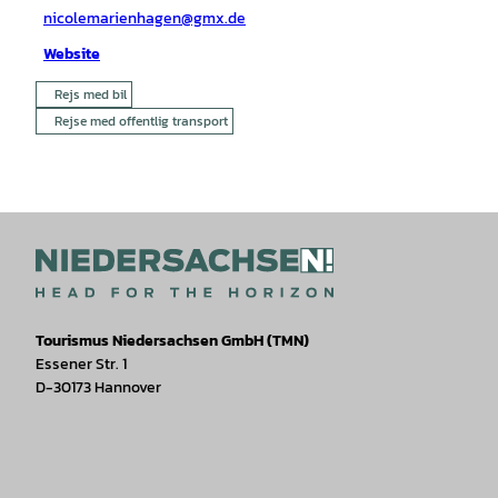
nicolemarienhagen@gmx.de
Website
Rejs med bil
Rejse med offentlig transport
Tourismus Niedersachsen GmbH (TMN)
Essener Str. 1
D-30173 Hannover