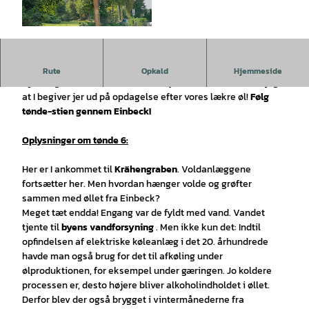
© CC0 |
CC0
Tip:
Vil du gerne lære voldene at kende på en anden måde?
Rute
Opkald
Hjemmeside
Hjertelig velkommen til
ølstien
i byen Einbeck. Det er dejligt,
at I begiver jer ud på opdagelse efter vores lækre øl!
Følg
tønde-stien gennem Einbeck!
Oplysninger om tønde 6:
Her er I ankommet til
Krähengraben
. Voldanlæggene
fortsætter her. Men hvordan hænger volde og grøfter
sammen med øllet fra Einbeck?
Meget tæt endda! Engang var de fyldt med vand. Vandet
tjente til
byens vandforsyning
. Men ikke kun det: Indtil
opfindelsen af elektriske køleanlæg i det 20. århundrede
havde man også brug for det til afkøling under
ølproduktionen, for eksempel under gæringen. Jo koldere
processen er, desto højere bliver alkoholindholdet i øllet.
Derfor blev der også brygget i vintermånederne fra