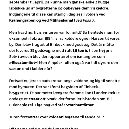
september til april. Da kunne man ganske enkelt hugge
isblokke
ud af bygrøfterne og
opbevare
dem
i iskældre
.
Indgangene til disse kan stadig i dag ses i volden ved
Krähengraben og ved Mühlenkanal
(
ved Fass 7
).
Men hvad nu, hvis vinteren var for mild? Så hentede man, for
eksempel i februar 1884, is fra koldere egne i Harzen til vores
by. Den blev fragtet til Einbeck med godstog. Det år måtte
der leveres 35 godsvogne med i alt
1,8 ton is
til en høj pris.
Selv i avisen blev der rapporteret om ismanglen som
»Eiscalamitet«
! Mon Ainpöck-øllen også var lidt dyrere den
sæson end i koldere år?
Fortsæt nu jeres spadseretur langs voldene, og kig til venstre
mod bymuren. Der ser I først bagsiden af Einbeck-
bryggeriet. Et par meter længere fremme kan I i anden række
opdage et
street art-værk
, der fortæller historien om Till
Eulenspiegel. Lige bagved står
Storchentårnet
.
Turen fortsætter over voldeanlæggene til tønde nr. 7.