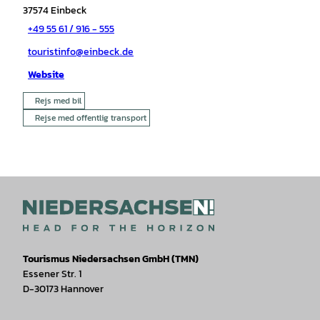
37574
Einbeck
+49 55 61 / 916 - 555
touristinfo@einbeck.de
Website
Rejs med bil
Rejse med offentlig transport
Tourismus Niedersachsen GmbH (TMN)
Essener Str. 1
D-30173 Hannover