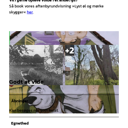
Vil I gerne opleve volde i et andet lys?
Så book vores aftenbyrundvisning »Lyst øl og mørke
skygger«
her
.
Godt at vide
© -, CC0 |
CC0
© CC0 |
CC0
Åbninger
Kan besøges når som helst.
© Young Art |
CC-BY
Egnethed