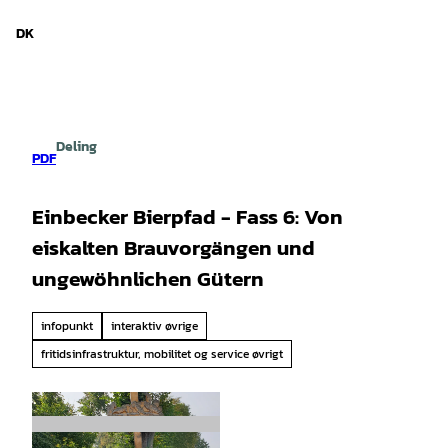
d Niedersachsen
T
i
DK
Søg
Menu
l
i
n
d
h
Deling
o
PDF
l
d
Einbecker Bierpfad - Fass 6: Von
eiskalten Brauvorgängen und
ungewöhnlichen Gütern
infopunkt
interaktiv øvrige
fritidsinfrastruktur, mobilitet og service øvrigt