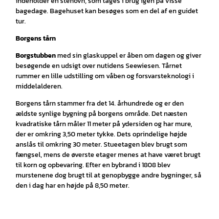
indeholder en stenovn, som tages i brug igen på visse
bagedage. Bagehuset kan besøges som en del af en guidet
tur.
Borgens tårn
Borgstubben
med sin glaskuppel er åben om dagen og giver
besøgende en udsigt over nutidens Seewiesen. Tårnet
rummer en lille udstilling om våben og forsvarsteknologi i
middelalderen.
Borgens tårn stammer fra det 14. århundrede og er den
ældste synlige bygning på borgens område. Det næsten
kvadratiske tårn måler 11 meter på ydersiden og har mure,
der er omkring 3,50 meter tykke. Dets oprindelige højde
anslås til omkring 30 meter. Stueetagen blev brugt som
fængsel, mens de øverste etager menes at have været brugt
til korn og opbevaring. Efter en bybrand i 1808 blev
murstenene dog brugt til at genopbygge andre bygninger, så
den i dag har en højde på 8,50 meter.