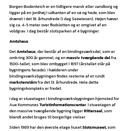
Borgen Bodenteich er en tidligere marsk eller vandborg og
ligger på en jordhøj i udkanten af en sø og hede, som blev
drænet i det 18. århundrede (i dag Seewiesen). Højen hæver
sig ca. 4-5 meter over flodsletten og er omgivet af en
voldgrav. I dag består slotsparken af 4 bygninger.
Amtshaus
Det
Amtshaus
, der består af en bindingsværksdel, som er
omkring 300 år gammel, og en
massiv tværgående del
fra
1500-tallet, som blev ombygget i 1697 (årstallet står på
bygningens facade). I kælderen under
bindingsværksbygningen findes resterne af et rundt
markstenstårn
fra det 13. århundrede. Hele dette
bygningskompleks er fredet.
I dag er stueetagen i bindingsværksbygningen hjemsted for
Aue Kommunes
Turistinformationscenter
. I stueetagen af
den massive tværgående bygning ligger
Rittersaal
, som
blandt andet bruges til borgerlige vielser.
Siden 1989 har den øverste etage huset
Slotsmuseet,
som