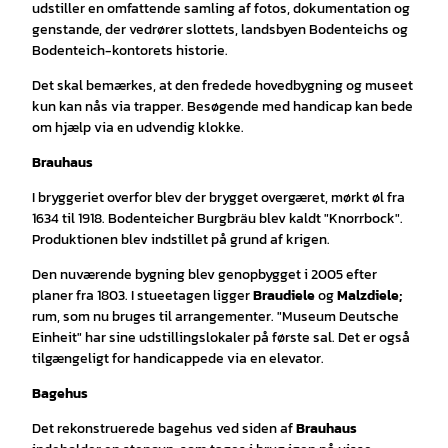
udstiller en omfattende samling af fotos, dokumentation og
genstande, der vedrører slottets, landsbyen Bodenteichs og
Bodenteich-kontorets historie.
Det skal bemærkes, at den fredede hovedbygning og museet
kun kan nås via trapper. Besøgende med handicap kan bede
om hjælp via en udvendig klokke.
Brauhaus
I bryggeriet overfor blev der brygget overgæret, mørkt øl fra
1634 til 1918. Bodenteicher Burgbräu blev kaldt "Knorrbock".
Produktionen blev indstillet på grund af krigen.
Den nuværende bygning blev genopbygget i 2005 efter
planer fra 1803. I stueetagen ligger
Braudiele
og
Malzdiele;
rum, som nu bruges til arrangementer. "Museum Deutsche
Einheit" har sine udstillingslokaler på første sal. Det er også
tilgængeligt for handicappede via en elevator.
Bagehus
Det rekonstruerede bagehus ved siden af
Brauhaus