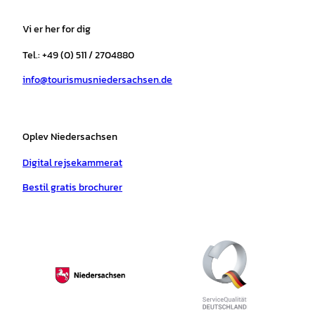
t
e
t
T
t
t
a
b
o
u
s
e
Vi er her for dig
g
o
k
b
a
r
r
o
e
p
e
Tel.: +49 (0) 511 / 2704880
a
k
p
s
info@tourismusniedersachsen.de
m
t
Oplev Niedersachsen
Digital rejsekammerat
Bestil gratis brochurer