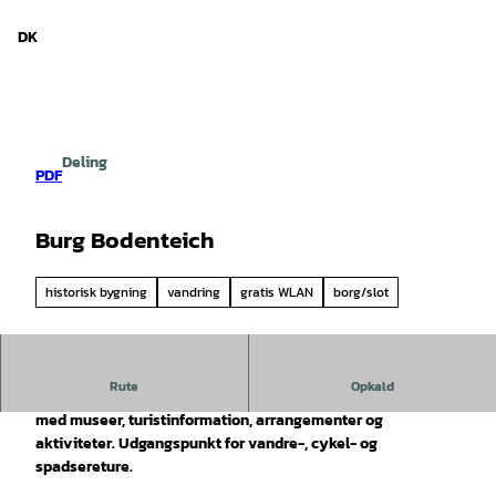
d Niedersachsen
T
i
DK
Søg
Menu
l
i
n
d
h
Deling
o
PDF
l
d
Burg Bodenteich
historisk bygning
vandring
gratis WLAN
borg/slot
Rute
Opkald
Historisk center i Bad Bodenteich i den idylliske bymidte
med museer, turistinformation, arrangementer og
aktiviteter. Udgangspunkt for vandre-, cykel- og
spadsereture.