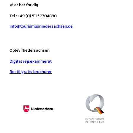
a
b
o
u
s
e
Vi er her for dig
g
o
k
b
a
r
r
o
e
p
e
Tel.: +49 (0) 511 / 2704880
a
k
p
s
info@tourismusniedersachsen.de
m
t
Oplev Niedersachsen
Digital rejsekammerat
Bestil gratis brochurer