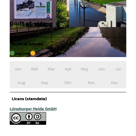
Godt at vide
© Lüneburger Heide GmbH / Markus Tiemann |
© Lüneburger Heide GmbH / Markus Tiemann |
CC-BY-SA
CC-BY-SA
Bedst at besøge
passende
Afhænger af vejret
© Lüneburger Heide GmbH / Markus Tiemann |
CC-BY-SA
Jan
Feb
Mar
Apr
Maj
Jun
Jul
Aug
Sep
Okt
Nov
Dec
Licens (stamdata)
Lüneburger Heide GmbH