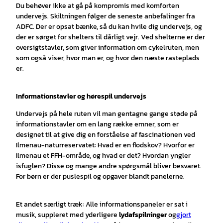
Du behøver ikke at gå på kompromis med komforten
undervejs. Skiltningen følger de seneste anbefalinger fra
ADFC. Der er opsat bænke, så du kan hvile dig undervejs, og
der er sørget for shelters til dårligt vejr. Ved shelterne er der
oversigtstavler, som giver information om cykelruten, men
som også viser, hvor man er, og hvor den næste rasteplads
er.
Informationstavler og hørespil undervejs
Undervejs på hele ruten vil man gentagne gange støde på
informationstavler om en lang række emner, som er
designet til at give dig en forståelse af fascinationen ved
Ilmenau-naturreservatet: Hvad er en flodskov? Hvorfor er
Ilmenau et FFH-område, og hvad er det? Hvordan yngler
isfuglen? Disse og mange andre spørgsmål bliver besvaret.
For børn er der puslespil og opgaver blandt panelerne.
Et andet særligt træk: Alle informationspaneler er sat i
musik, suppleret med yderligere
lydafspilninger
og
gjort