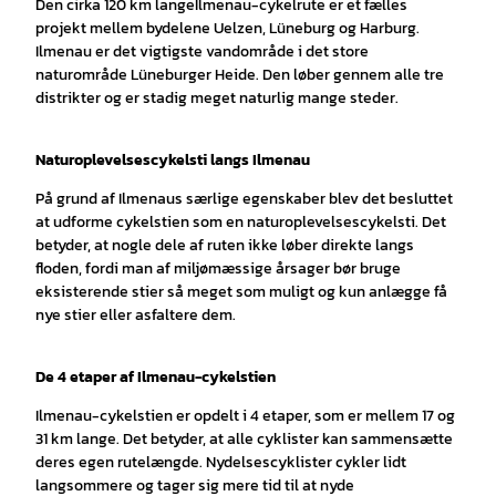
Den cirka 120 km lange
Ilmenau-cykelrute er et fælles
projekt mellem bydelene Uelzen, Lüneburg og Harburg.
Ilmenau er det vigtigste vandområde i det store
naturområde Lüneburger Heide. Den løber gennem alle tre
distrikter og er stadig meget naturlig mange steder.
Naturoplevelsescykelsti langs Ilmenau
På grund af Ilmenaus særlige egenskaber blev det besluttet
at udforme cykelstien som en naturoplevelsescykelsti. Det
betyder, at nogle dele af ruten ikke løber direkte langs
floden, fordi man af miljømæssige årsager bør bruge
eksisterende stier så meget som muligt og kun anlægge få
nye stier eller asfaltere dem.
De 4 etaper af Ilmenau-cykelstien
Ilmenau-cykelstien er opdelt i 4 etaper, som er mellem 17 og
31 km lange. Det betyder, at alle cyklister kan sammensætte
deres egen rutelængde. Nydelsescyklister cykler lidt
langsommere og tager sig mere tid til at nyde