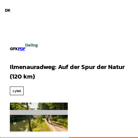
d Niedersachsen
T
i
DK
Søg
Menu
l
i
n
d
h
Deling
o
GPX
PDF
l
d
Ilmenauradweg: Auf der Spur der Natur
(120 km)
cykel
© Lüneburger Heide GmbH / Dominik Ketz |
CC-BY-SA