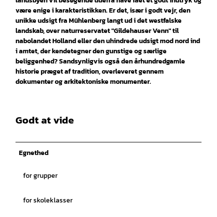
landsbyen vil besøgende udefra have fået et godt indtryk og
være enige i karakteristikken. Er det, især i godt vejr, den
unikke udsigt fra Mühlenberg langt ud i det westfalske
landskab, over naturreservatet "Gildehauser Venn" til
nabolandet Holland eller den uhindrede udsigt mod nord ind
i amtet, der kendetegner den gunstige og særlige
beliggenhed? Sandsynligvis også den århundredgamle
historie præget af tradition, overleveret gennem
dokumenter og arkitektoniske monumenter.
Godt at vide
Egnethed
for grupper
for skoleklasser