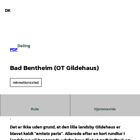
d Niedersachsen
T
i
DK
Søg
Menu
l
i
n
d
h
Deling
o
PDF
l
d
Bad Bentheim (OT Gildehaus)
rekreationssted
Rute
Hjemmeside
Gammelt landsbysamfund - nyt kvarter
.
Det er ikke uden grund, at den lille landsby Gildehaus er
blevet kaldt "amtets perle". Allerede efter en kort rundtur i