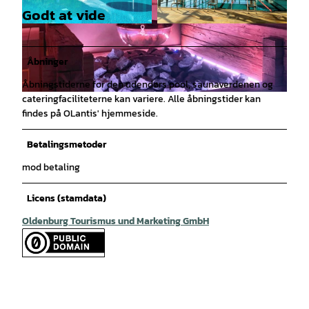
Godt at vide
© OLantis |
CC-BY
© OLantis |
CC-BY
Åbninger
Åbningstiderne for den udendørs pool, saunaverdenen og
cateringfaciliteterne kan variere. Alle åbningstider kan
© OLantis |
CC-BY
findes på OLantis' hjemmeside.
Betalingsmetoder
mod betaling
Licens (stamdata)
Oldenburg Tourismus und Marketing GmbH