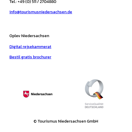
r
o
e
p
e
Tel.: +49 (0) 511 / 2704880
a
k
p
s
info@tourismusniedersachsen.de
m
t
Oplev Niedersachsen
Digital rejsekammerat
Bestil gratis brochurer
© Tourismus Niedersachsen GmbH