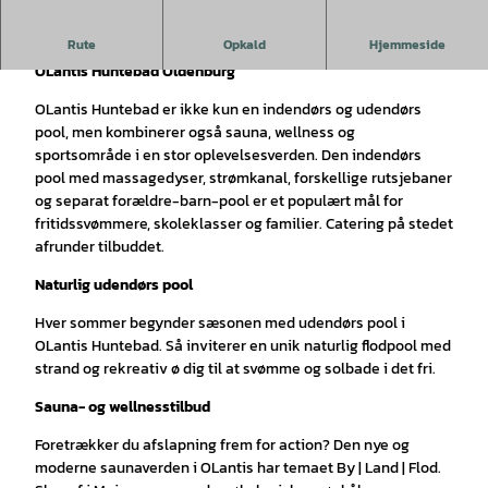
Oplevelsespool med sauna og udendørs pool
Rute
Opkald
Hjemmeside
OLantis Huntebad Oldenburg
OLantis Huntebad er ikke kun en indendørs og udendørs
pool, men kombinerer også sauna, wellness og
sportsområde i en stor oplevelsesverden. Den indendørs
pool med massagedyser, strømkanal, forskellige rutsjebaner
og separat forældre-barn-pool er et populært mål for
fritidssvømmere, skoleklasser og familier. Catering på stedet
afrunder tilbuddet.
Naturlig udendørs pool
Hver sommer begynder sæsonen med udendørs pool i
OLantis Huntebad. Så inviterer en unik naturlig flodpool med
strand og rekreativ ø dig til at svømme og solbade i det fri.
Sauna- og wellnesstilbud
Foretrækker du afslapning frem for action? Den nye og
moderne saunaverden i OLantis har temaet By | Land | Flod.