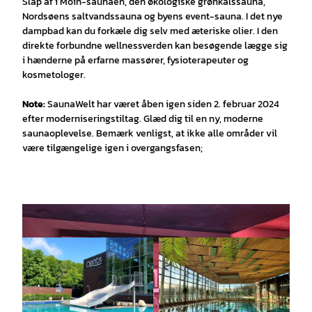
Slap af i Moin-saunaen, den økologiske grønkålssauna,
Nordsøens saltvandssauna og byens event-sauna. I det nye
dampbad kan du forkæle dig selv med æteriske olier. I den
direkte forbundne wellnessverden kan besøgende lægge sig
i hænderne på erfarne massører, fysioterapeuter og
kosmetologer.
Note:
SaunaWelt har været åben igen siden 2. februar 2024
efter moderniseringstiltag. Glæd dig til en ny, moderne
saunaoplevelse. Bemærk venligst, at ikke alle områder vil
være tilgængelige igen i overgangsfasen;