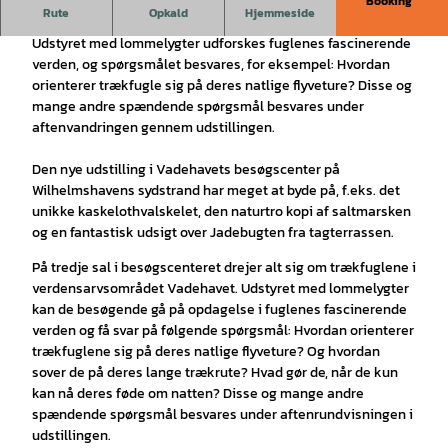
Booking
Fakkeltur gennem Vadehavets besøgscenter
.
Rute
Opkald
Hjemmeside
Udstyret med lommelygter udforskes fuglenes fascinerende
verden, og spørgsmålet besvares, for eksempel: Hvordan
orienterer trækfugle sig på deres natlige flyveture? Disse og
mange andre spændende spørgsmål besvares under
aftenvandringen gennem udstillingen.
Den nye udstilling i Vadehavets besøgscenter på
Wilhelmshavens sydstrand har meget at byde på, f.eks. det
unikke kaskelothvalskelet, den naturtro kopi af saltmarsken
og en fantastisk udsigt over Jadebugten fra tagterrassen.
På tredje sal i besøgscenteret drejer alt sig om trækfuglene i
verdensarvsområdet Vadehavet. Udstyret med lommelygter
kan de besøgende gå på opdagelse i fuglenes fascinerende
verden og få svar på følgende spørgsmål: Hvordan orienterer
trækfuglene sig på deres natlige flyveture? Og hvordan
sover de på deres lange trækrute? Hvad gør de, når de kun
kan nå deres føde om natten? Disse og mange andre
spændende spørgsmål besvares under aftenrundvisningen i
udstillingen.