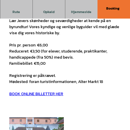
Booking
Oplev Jevers gamle bymidte på en interessant byrundtur!
Rute
Opkald
Hjemmeside
Lær Jevers skønheder og seværdigheder at kende på en
byrundtur! Vores kyndige og venlige byguider vil med glæde
vise dig vores historiske by.
Pris pr. person: €6,00
Reduceret: €3,50 (for elever, studerende, praktikanter,
handicappede (fra 50%) med bevis.
Familiebillet: €15,00
Registrering er påkrævet.
Mødested: foran turistinformationen, Alter Markt 18
BOOK ONLINE BILLETTER HER