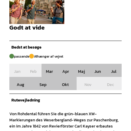
© Touristikzentrum Westliches Weserbergland /
Restaurant Paschenburg, Jörn Eike Rendigs |
CC-BY-SA
Godt at vide
© Weserbergland Tourismus e.V. |
CC-BY-SA
Bedst at besøge
passende
Afhænger af vejret
Jan
Feb
Mar
Apr
Maj
Jun
Jul
Aug
Sep
Okt
Nov
Dec
Rutevejledning
Von Rohdental führen Sie die grün-blauen XW-
Markierungen des Weserbergland-Weges zur Paschenburg,
ein im Jahre 1842 von Revierförster Carl Kayser erbautes