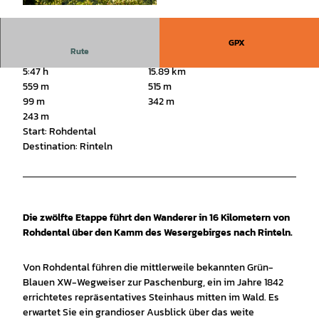
© Dr. Kurt Gilde, Touristikzentrum Westliches
Weserbergland |
CC-BY-SA
GPX
Rute
5:47 h
15.89 km
559 m
515 m
99 m
342 m
243 m
Start: Rohdental
Destination: Rinteln
Die zwölfte Etappe führt den Wanderer in 16 Kilometern von
Rohdental über den Kamm des Wesergebirges nach Rinteln.
Von Rohdental führen die mittlerweile bekannten Grün-
Blauen XW-Wegweiser zur Paschenburg, ein im Jahre 1842
errichtetes repräsentatives Steinhaus mitten im Wald. Es
erwartet Sie ein grandioser Ausblick über das weite