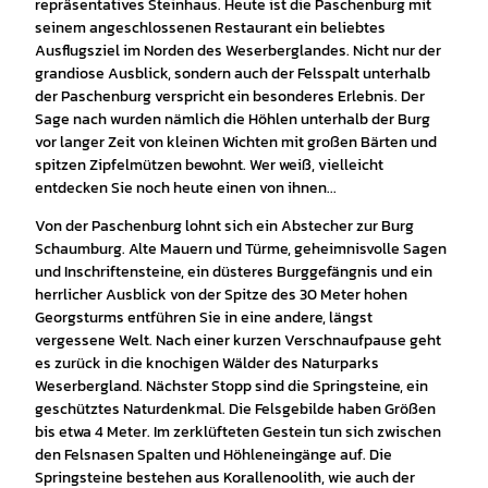
repräsentatives Steinhaus. Heute ist die Paschenburg mit
seinem angeschlossenen Restaurant ein beliebtes
Ausflugsziel im Norden des Weserberglandes. Nicht nur der
grandiose Ausblick, sondern auch der Felsspalt unterhalb
der Paschenburg verspricht ein besonderes Erlebnis. Der
Sage nach wurden nämlich die Höhlen unterhalb der Burg
vor langer Zeit von kleinen Wichten mit großen Bärten und
spitzen Zipfelmützen bewohnt. Wer weiß, vielleicht
entdecken Sie noch heute einen von ihnen...
Von der Paschenburg lohnt sich ein Abstecher zur Burg
Schaumburg. Alte Mauern und Türme, geheimnisvolle Sagen
und Inschriftensteine, ein düsteres Burggefängnis und ein
herrlicher Ausblick von der Spitze des 30 Meter hohen
Georgsturms entführen Sie in eine andere, längst
vergessene Welt. Nach einer kurzen Verschnaufpause geht
es zurück in die knochigen Wälder des Naturparks
Weserbergland. Nächster Stopp sind die Springsteine, ein
geschütztes Naturdenkmal. Die Felsgebilde haben Größen
bis etwa 4 Meter. Im zerklüfteten Gestein tun sich zwischen
den Felsnasen Spalten und Höhleneingänge auf. Die
Springsteine bestehen aus Korallenoolith, wie auch der