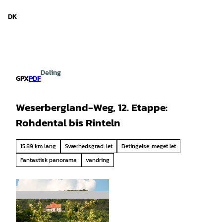
d Niedersachsen
T
i
DK
Søg
Menu
l
i
n
d
h
Deling
o
GPX
PDF
l
d
Weserbergland-Weg, 12. Etappe:
Rohdental bis Rinteln
15.89 km lang
Sværhedsgrad: let
Betingelse: meget let
Fantastisk panorama
vandring