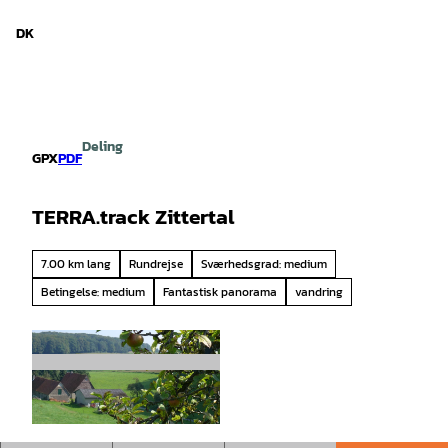
d Niedersachsen
T
i
DK
Søg
Menu
l
i
n
d
h
Deling
o
GPX
PDF
l
d
TERRA.track Zittertal
7.00 km lang
Rundrejse
Sværhedsgrad: medium
Betingelse: medium
Fantastisk panorama
vandring
© Christoph Beyer |
CC-BY-SA