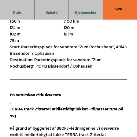
GPX
Rute
Opkald
Hjemmeside
1:56 h
7.00 km
124 m
120 m
102 m
181 m
79 m
Start: Parkeringsplads for vandrere "Zum Rochusberg", 49143
Bissendorf / Uphausen
Destination: Parkeringsplads for vandrere "Zum
Rochusberg", 49143 Bissendorf / Uphausen
En naturskøn cirkulær rute
.
TERRA.track Zittertal midlertidigt lukket - tilpasset rute på
vej
På grund af byggeriet af 380kv-ledningen er vi desværre
nødt til midlertidigt at lukke TERRA.track Zittertal.