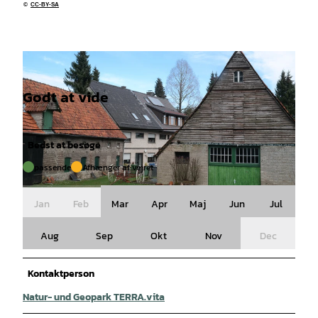
©
CC-BY-SA
Godt at vide
Bedst at besøge
passende
Afhænger af vejret
© Janna Kamphoff |
CC-BY-SA
Jan
Feb
Mar
Apr
Maj
Jun
Jul
Aug
Sep
Okt
Nov
Dec
Kontaktperson
Natur- und Geopark TERRA.vita