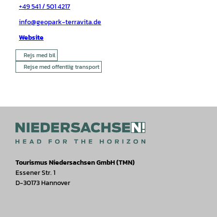
+49 541 / 501 4217
info@geopark-terravita.de
Website
Rejs med bil
Rejse med offentlig transport
Tourismus Niedersachsen GmbH (TMN)
Essener Str. 1
D-30173 Hannover