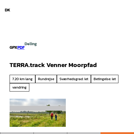
d Niedersachsen
T
i
DK
Søg
Menu
l
i
n
d
h
Deling
o
GPX
PDF
l
d
TERRA.track Venner Moorpfad
7.20 km lang
Rundrejse
Sværhedsgrad: let
Betingelse: let
vandring
© Achim Meurer |
CC-BY-SA