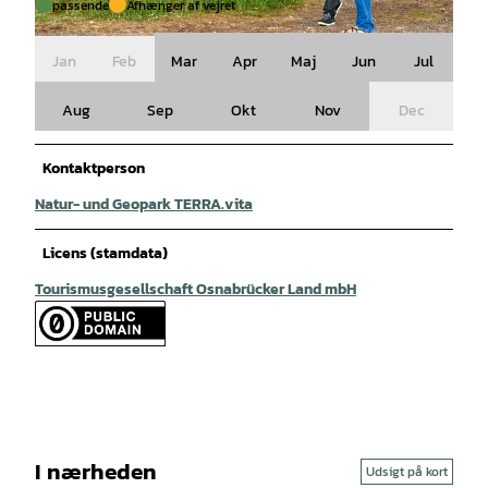
passende
Afhænger af vejret
© Achim Meurer |
CC-BY-SA
Jan
Feb
Mar
Apr
Maj
Jun
Jul
Aug
Sep
Okt
Nov
Dec
Kontaktperson
Natur- und Geopark TERRA.vita
Licens (stamdata)
Tourismusgesellschaft Osnabrücker Land mbH
I nærheden
Udsigt på kort