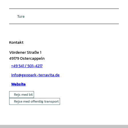
Ture
Kontakt
Vördener Straße 1
49179
Ostercappeln
+49 541 / 501-4217
info@geopark-terravita.de
Website
Rejs med bil
Rejse med offentlig transport