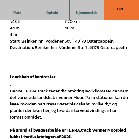
GPX
Rute
Opkald
Hjemmeside
1:43 h
7.20 km
44 m
48 m
4 m
Start: Beinker Inn, Vördener Str. 1, 49179 Ostercappeln
Destination: Beinker Inn, Vördener Str. 1, 49179 Ostercappeln
Landskab af kontraster
.
Denne TERRA.track tager dig omkring syv kilometer gennem
det varierede landskab i Venner Moor. På ni stationer kan du
lære, hvordan naturreservatet blev skabt, hvilke dyr og
planter der lever her, og hvordan tørveudvindingen har
formet området.
På grund af byggearbejde er TERRA.track Venner Moorpfad
lukket indtil slutningen af 2025.