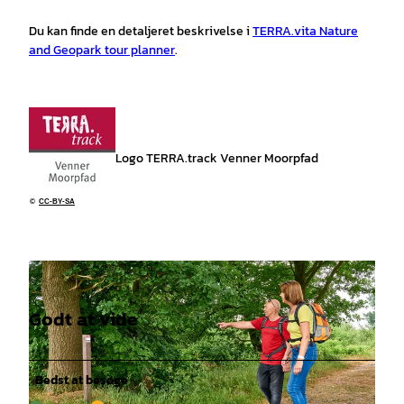
Du kan finde en detaljeret beskrivelse i
TERRA.vita Nature
and Geopark tour planner
.
Logo TERRA.track Venner Moorpfad
©
CC-BY-SA
Godt at vide
Bedst at besøge