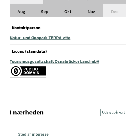
Aug
Sep
Okt
Nov
Dec
Kontaktperson
Natur- und Geopark TERRA.vita
Licens (stamdata)
Tourismusgesellschaft Osnabrücker Land mbH
I nærheden
Udsigt på kort
Sted af interesse