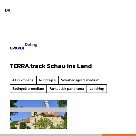
d Niedersachsen
T
i
DK
Søg
Menu
l
i
n
d
h
Deling
o
GPX
PDF
l
d
TERRA.track Schau ins Land
4.60 km lang
Rundrejse
Sværhedsgrad: medium
Betingelse: medium
Fantastisk panorama
vandring
© Dieter Schinner |
CC-BY-SA