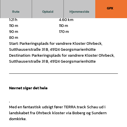
GPX
Rute
Opkald
Hjemmeside
1:21 h
4.60 km
110 m
110 m
90 m
170 m
80 m
Start: Parkeringsplads for vandrere Kloster Ohrbeck,
Sutthauserstraße 31 B, 49124 Georgsmarienhütte
Destination: Parkeringsplads for vandrere Kloster Ohrbeck,
Sutthauserstraße 31 B, 49124 Georgsmarienhütte
Navnet siger det hele
.
Med en fantastisk udsigt fører TERRA.track Schau ud i
landskabet fra Ohrbeck kloster via Boberg og Sundern
domkirke.