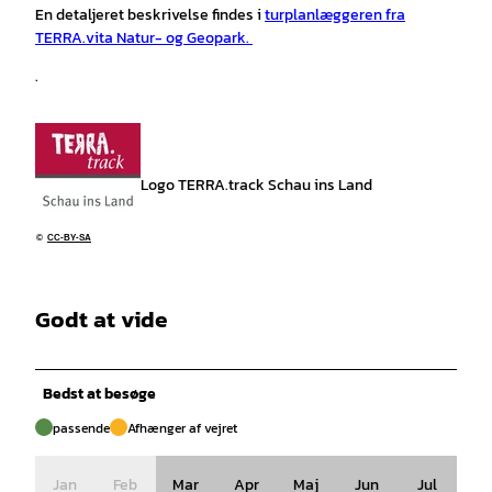
En detaljeret beskrivelse findes i
turplanlæggeren fra
TERRA.vita Natur- og Geopark.
.
Logo TERRA.track Schau ins Land
©
CC-BY-SA
Godt at vide
Bedst at besøge
passende
Afhænger af vejret
Jan
Feb
Mar
Apr
Maj
Jun
Jul