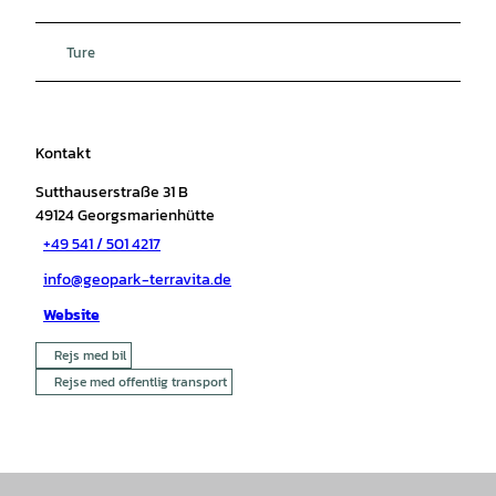
Ture
Kontakt
Sutthauserstraße 31 B
49124
Georgsmarienhütte
+49 541 / 501 4217
info@geopark-terravita.de
Website
Rejs med bil
Rejse med offentlig transport