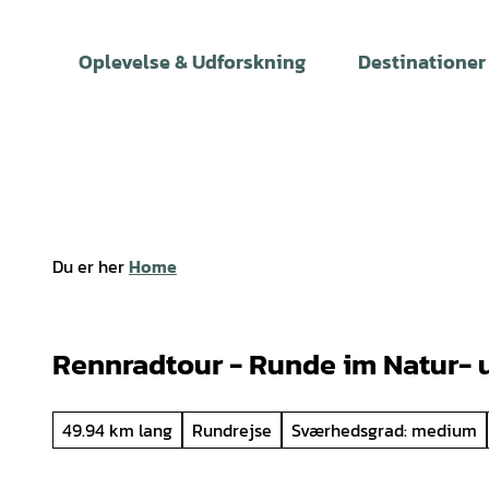
T
i
Oplevelse & Udforskning
Destinationer
l
i
n
d
h
o
l
Du er her
Home
d
Rennradtour - Runde im Natur- 
49.94 km lang
Rundrejse
Sværhedsgrad: medium