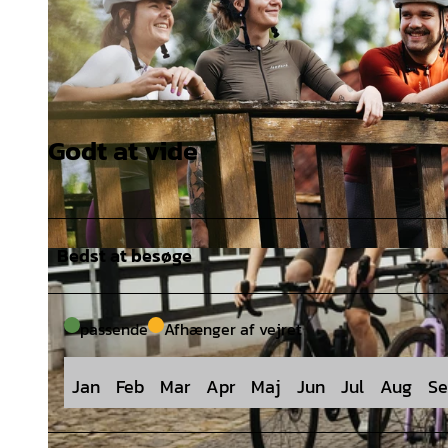
Godt at vide
Bedst at besøge
© Tourismusgesellschaft Osnabrücker Land mbH, Christoph Steinweg |
CC-BY-SA
passende
Afhænger af vejret
Jan
Feb
Mar
Apr
Maj
Jun
Jul
Aug
Se