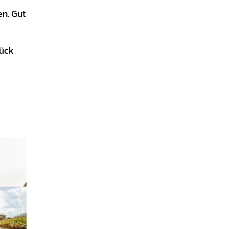
en. Gut
rück