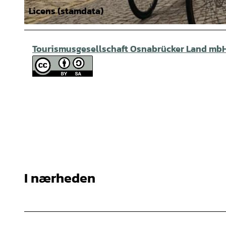
Licens (stamdata)
© Tourismusgesellschaft Osnabrücker Land mbH, Christoph Steinweg |
CC-BY-SA
Tourismusgesellschaft Osnabrücker Land mb
I nærheden