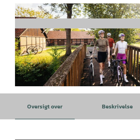
© Tourismusgesellschaft Osnabrücker Land mbH, Christoph Steinweg |
CC-BY-SA
Oversigt over
Beskrivelse