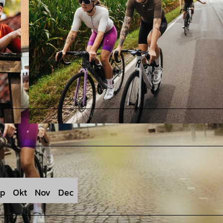
© Tourismusgesellschaft Osnabrücker Land mbH, Christoph Steinweg |
CC-BY-SA
p
Okt
Nov
Dec