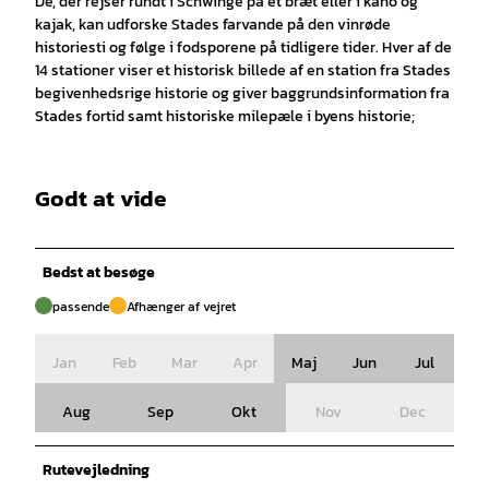
De, der rejser rundt i Schwinge på et bræt eller i kano og
kajak, kan udforske Stades farvande på den vinrøde
historiesti og følge i fodsporene på tidligere tider. Hver af de
14 stationer viser et historisk billede af en station fra Stades
begivenhedsrige historie og giver baggrundsinformation fra
Stades fortid samt historiske milepæle i byens historie;
Godt at vide
Bedst at besøge
passende
Afhænger af vejret
Jan
Feb
Mar
Apr
Maj
Jun
Jul
Aug
Sep
Okt
Nov
Dec
Rutevejledning