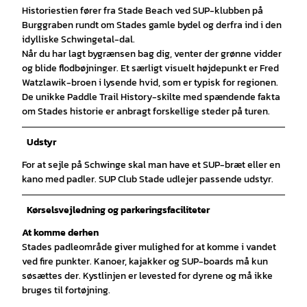
Historiestien fører fra Stade Beach ved SUP-klubben på
Burggraben rundt om Stades gamle bydel og derfra ind i den
idylliske Schwingetal-dal.
Når du har lagt bygrænsen bag dig, venter der grønne vidder
og blide flodbøjninger. Et særligt visuelt højdepunkt er Fred
Watzlawik-broen i lysende hvid, som er typisk for regionen.
De unikke Paddle Trail History-skilte med spændende fakta
om Stades historie er anbragt forskellige steder på turen.
Udstyr
For at sejle på Schwinge skal man have et SUP-bræt eller en
kano med padler. SUP Club Stade udlejer passende udstyr.
Kørselsvejledning og parkeringsfaciliteter
At komme derhen
Stades padleområde giver mulighed for at komme i vandet
ved fire punkter. Kanoer, kajakker og SUP-boards må kun
søsættes der. Kystlinjen er levested for dyrene og må ikke
bruges til fortøjning.