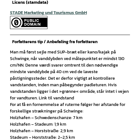
Licens (stamdata)
STADE Marketing und Tourismus GmbH
Forfatterens tip / Anbefaling fra forfatteren
Man må først sejle med SUP-bræt eller kano/kajak på
Schwinge, når vanddybden ved målepunktet er mindst 130
cm/NN. Denne værdi svarer omtrent til den nødvendige
mindste vanddybde på 40 cm ved de laveste
påstigningssteder. Det er derfor vigtigt at kontrollere
vandstanden, inden man påbegynder padleturen. Hvis
vandstanden ligger i det »grønne« område, står intet i vejen
for vandturen. Link til vandstand
For at få en fornemmelse af ruterne følger her afstande for
forskellige strækninger på Schwinge:
Holzhafen – Schwedenschanze: 7 km
Holzhafen – Stadeum: 1,9 km
Holzhafen – Horststraße: 2,9 km
Stadeum – Horststraße: 2–2,5 km