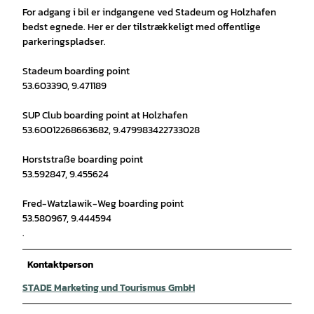
For adgang i bil er indgangene ved Stadeum og Holzhafen
bedst egnede. Her er der tilstrækkeligt med offentlige
parkeringspladser.
Stadeum boarding point
53.603390, 9.471189
SUP Club boarding point at Holzhafen
53.60012268663682, 9.479983422733028
Horststraße boarding point
53.592847, 9.455624
Fred-Watzlawik-Weg boarding point
53.580967, 9.444594
.
Kontaktperson
STADE Marketing und Tourismus GmbH