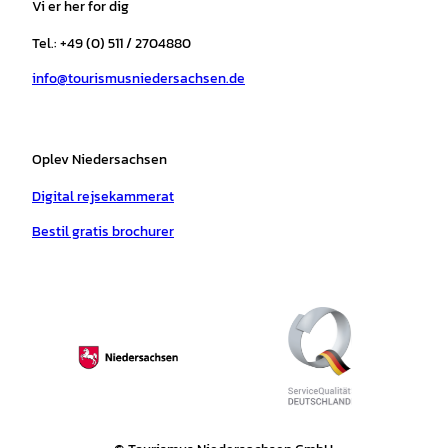
Vi er her for dig
g
o
k
b
a
r
r
o
e
p
e
Tel.: +49 (0) 511 / 2704880
a
k
p
s
info@tourismusniedersachsen.de
m
t
Oplev Niedersachsen
Digital rejsekammerat
Bestil gratis brochurer