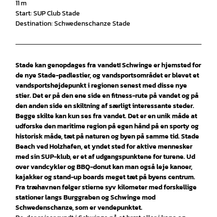
11 m
Start: SUP Club Stade
Destination: Schwedenschanze Stade
Stade kan genopdages fra vandet! Schwinge er hjemsted for
de nye Stade-padlestier, og vandsportsområdet er blevet et
vandsportshøjdepunkt i regionen senest med disse nye
stier. Det er på den ene side en fitness-rute på vandet og på
den anden side en skiltning af særligt interessante steder.
Begge skilte kan kun ses fra vandet. Det er en unik måde at
udforske den maritime region på egen hånd på en sporty og
historisk måde, tæt på naturen og byen på samme tid. Stade
Beach ved Holzhafen, et yndet sted for aktive mennesker
med sin SUP-klub, er et af udgangspunktene for turene. Ud
over vandcykler og BBQ-donut kan man også leje kanoer,
kajakker og stand-up boards meget tæt på byens centrum.
Fra træhavnen følger stierne syv kilometer med forskellige
stationer langs Burggraben og Schwinge mod
Schwedenschanze, som er vendepunktet.