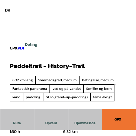
d Niedersachsen
T
i
DK
Søg
Menu
l
i
n
d
h
Deling
o
GPX
PDF
l
d
Paddeltrail - History-Trail
6.32 km lang
Sværhedsgrad: medium
Betingelse: medium
Fantastisk panorama
ved og på vandet
familier og børn
kano
paddling
SUP (stand-up-paddling)
tema øvrigt
GPX
Rute
Opkald
Hjemmeside
1:30 h
6.32 km