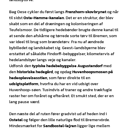
Bag Oese cykler du først langs
Franzhorn-skovbrynet
og når
til sidst
Oste-Hamme-kanalen
. Det er en struktur, der blev
skabt som en del af dræningen og koloniseringen af
Teufelsmoor. De tidligere hedebønder brugte denne kanal til
at sende den afskårne og tørrede sorte tørv til Bremen, som
var ideel til brug som brændetørv. Fra nu af ændrede
bybilledet og landskabet sig. Geest-landsbyerne blev
erstattet af såkaldte Findorff-bebyggelser, kilometervis af
hedelandsbyer langs veje og kanaler.
Udforsk den
typiske hedebebyggelse Augustendorf
med
den
historiske hedegård
, og opdag
Huvenhoopsmosen på
hedeoplevelsesstien
, som fører direkte til en
udsigtsplatform
, hvorfra du har en vid udsigt over
Huvenhoop-søen. Tusindvis af traner og andre trækfugle
raster her om foråret og efteråret. Et smukt sted, der er en
lang pause værd.
Den næste del af ruten fører gradvist ud af heden ind i
Ostetal
og følger den lille naturlige flod til Bremervörde.
Mindesmærket for
Sandbostel-lejren
ligger lige mellem