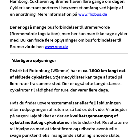
Hamborg, Cuxhaven og Bremerhaven flere gange om dagen.
Cykler kan transporteres i begrænset omfang ved hjælp af
en anordning. Mere information på
www.flixbus.de
Der er også mange busforbindelser til Bremervörde
(Bremervörde togstation), men her kan man ikke tage cykler
med. Du kan finde flere oplysninger om busforbindelser til
Bremervörde her:
www.vnn.de
Yderligere oplysninger
Distriktet Rotenburg (Wümme) har et
ca. 1.800 km langt net
af skiltede cykelstier
. Stjernecyklister kan tage af sted på
flere ruter fra samme sted. Der er også otte langdistance-
cykelruter til rådighed for ture, der varer flere dage.
Hvis du finder uoverensstemmelser eller fejl i skiltningen
eller i udpegningen af ruterne, så lad os det vide. Vi arbejder
på sagen! I øjeblikket er der en
kvalitetsgennemgang af
cykelstinettet og cykelruterne
i hele distriktet. Resultaterne
vil hjælpe os med at identificere og udbedre eventuelle
svage punkter (f.eks. manglende skiltning, snoede skilte,