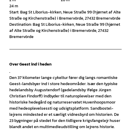
24 m
Start: Bag St Liborius-kirken, Neue Straße 99 (hjørnet af Alte
Straße og Kirchenstraße) i Bremervörde, 27432 Bremervörde
Destination: Bag St Liborius-kirken, Neue Straße 99 (hjørnet
af Alte Straße og Kirchenstraße) i Bremervörde, 27432
Bremervörde
Over Geest ind i heden
.
Den 37 kilometer lange cykeltur fører dig langs romantiske
Geest-landsbyer ind i store hedeområder. Især den typiske
hedelandsby Augustendorf (gadelandsby ifølge Jürgen
Christian Findorff) indbyder til naturoplevelser med den
historiske hedegård og naturreservatet Huvenhoopsmoor
med hedeoplevelsessti og udsigtsplatform. Sandbostel-
lejrens mindested er et særligt vidnesbyrd om historien. De
23 bygninger på stedet for den tidligere krigsfangelejr huser
blandt andet en multimedieudstilling om lejrens historie.