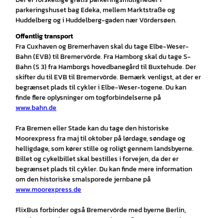
parkeringshuset bag Edeka, mellem Marktstraße og
Huddelberg og i Huddelberg-gaden nær Vördersøen.
Offentlig transport
Fra Cuxhaven og Bremerhaven skal du tage Elbe-Weser-
Bahn (EVB) til Bremervörde. Fra Hamborg skal du tage S-
Bahn (S 3) fra Hamborgs hovedbanegård til Buxtehude. Der
skifter du til EVB til Bremervörde. Bemærk venligst, at der er
begrænset plads til cykler i Elbe-Weser-togene. Du kan
finde flere oplysninger om togforbindelserne på
www.bahn.de
Fra Bremen eller Stade kan du tage den historiske
Moorexpress fra maj til oktober på lørdage, søndage og
helligdage, som kører stille og roligt gennem landsbyerne.
Billet og cykelbillet skal bestilles i forvejen, da der er
begrænset plads til cykler. Du kan finde mere information
om den historiske smalsporede jernbane på
www.moorexpress.de
FlixBus forbinder også Bremervörde med byerne Berlin,