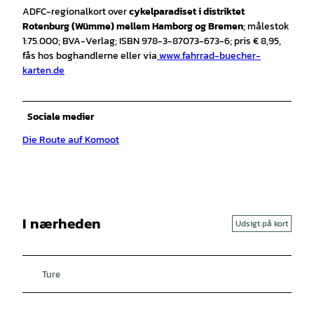
ADFC-regionalkort over
cykelparadiset i distriktet
Rotenburg (Wümme) mellem Hamborg og Bremen
; målestok
1:75.000; BVA-Verlag; ISBN 978-3-87073-673-6; pris € 8,95,
fås hos boghandlerne eller via
www.fahrrad-buecher-
karten.de
Sociale medier
Die Route auf Komoot
I nærheden
Udsigt på kort
Ture