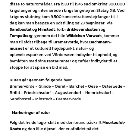
disse to naturområder. Fra 1939 til 1945 sad omkring 300.000
krigsfanger og internerede i krigsfangelejren Stalag XB. Ved
krigens slutning kom 9.500 koncentrationslejrfanger til. I
dag kan man besøge en udstilling og 23 bygninger. Via
Sandbostel og Minstedt
, forbi
drikkevandsstien
og
Tempelberg
, gennem det lille
Wäldchen Vorwerk
, kommer
man til sidst tilbage til Bremervörde, hvor
Bachmann-
museet
er et kulturelt højdepunkt, natur- og
oplevelsesparken ved Vördersøen indbyder til ophold, og
bymidten med sine restauranter og caféer indbyder til at
stoppe for at spise en bid mad.
Ruten går gennem følgende byer:
Bremervörde - Glinde - Oerel - Barchel - Oese - Osterwede -
Brillit - Friedrichsdorf - Augustendorf - Heinrichsdorf -
Sandbostel - Minstedt - Bremervörde
Markeringer af ruter
Følg det hvide logo-skilt med den brune påskrift
Moorteufel-
Route
og den lille djævel, der er afbildet på det.