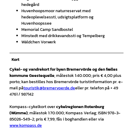
hedegård
Huvenhoopsmoor naturreservat med
hedeoplevelsessti, udsigtsplatform og
Huvenhoopssee
Memorial Camp Sandbostel
Minstedt med drikkevandssti og Tempelberg
Wäldchen Vorwerk
Kort
Cykel- og vandrekort for byen Bremervörde og den fælles
kommune Geestequelle
; målestok 1:40.000; pris € 4,00 plus
porto; kan bestilles hos Bremervörde turistinformation pr. e-
mail på
touristik@bremervoerde.de
eller pr. telefon på + 49
4761 / 987142
Kompass-cykelkort over
cykelregionen Rotenburg
(Wümme)
; målestok 1:70.000; Kompass Verlag; ISBN 978-3-
85026-549-2; pris € 7,99; fås i boghandlen eller via
www.kompass.de