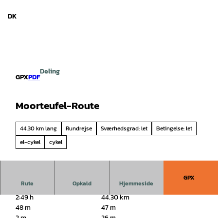
d Niedersachsen
T
i
DK
Søg
Menu
l
i
n
d
h
Deling
o
GPX
PDF
l
d
Moorteufel-Route
44.30 km lang
Rundrejse
Sværhedsgrad: let
Betingelse: let
el-cykel
cykel
GPX
Rute
Opkald
Hjemmeside
2:49 h
44.30 km
48 m
47 m
2 m
26 m