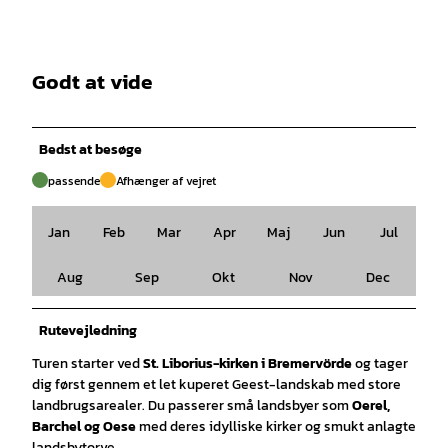
Godt at vide
Bedst at besøge
passende
Afhænger af vejret
Jan
Feb
Mar
Apr
Maj
Jun
Jul
Aug
Sep
Okt
Nov
Dec
Rutevejledning
Turen starter ved
St. Liborius-kirken i Bremervörde
og tager
dig først gennem et let kuperet Geest-landskab med store
landbrugsarealer. Du passerer små landsbyer som
Oerel,
Barchel og Oese
med deres idylliske kirker og smukt anlagte
landsbytorve.