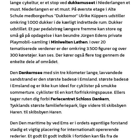
lange cykeltur, er et stop ved
dukkemuseet
i Niederlangen et
must. Niederlangen er et must. På øverste etage i Alte
Schule medborgerhus "Dukkemor" Ulrike Küppers udstiller
omkring 1.000 dukker i de kærligt indrettede rum. Dukker
udstillet. Et par pedalstrøg længere fremme kan store og
små gå på opdagelse i kan beundre Jürgen Edens private
Playmobil-samling i
Miniwelten Lathen
.
I over 20
tematiserede verdener er der omkring 3.500 figurer og over
300 køretøjer. kan ses. Der kører også flere tog gennem de
enkelte dele af området.
Den
Dankernsee
med sin tre kilometer lange, lavvandede
sandstrand er den største badesø i Emsland. største badesø
i Emsland og er ikke kun ideel for cyklister på smukke
sommerture. cyklister til en kort forfriskningspause. Ellers
tager ruten dig forbi
Feriecentret Schloss Dankern
,
Tysklands største familieferiepark, lige videre til skibsbyen
Haren. til skibsbyen Haren.
Den Den maritime by ved Ems er i ordets egentlige forstand
stadig et vigtig placering for internationalt opererende
rederier. Et godt Et godt indblik i fortiden kan fås fra de