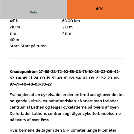
GPX
Rute
4:11 h
63.00 km
210 m
210 m
3 m
43 m
40 m
Start: Start på turen
Knudepunkter: 27-88-28-72-92-53-08-73-10-25-02-09-42-
67-04-45-11-24-89-15-51-43-81-69-94-02-09-21-52-29-06-
97-71-40-48-03-38-27
Fra højden af en cykelsadel er der en bred udsigt over det let
bølgende kultur- og naturlandskab, så snart man forlader
centrum af Lathen og følger cykelstierne på tværs af byen.
Du forlader Lathens centrum og følger cykelforbindelserne
på tværs af over
Ems
.
Hvis børnene deltager i den 61 kilometer lange kilometer