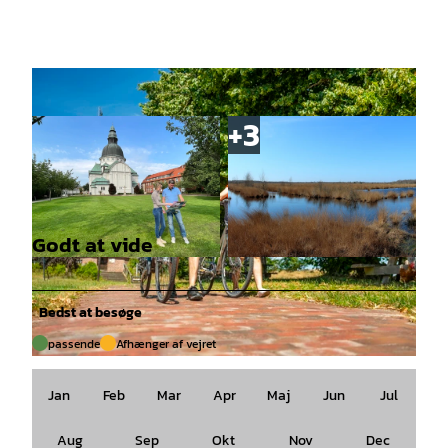
Godt at vide
© Emsland Tourismus GmbH, , Johanna Lübber
© Naturpark Moor-Veenland, Verena Schepers |
s |
CC-BY-SA
CC-BY-SA
Bedst at besøge
passende
Afhænger af vejret
© Emsland Tourismus GmbH, , Tim Heinrich |
CC-BY-SA
Jan
Feb
Mar
Apr
Maj
Jun
Jul
Aug
Sep
Okt
Nov
Dec