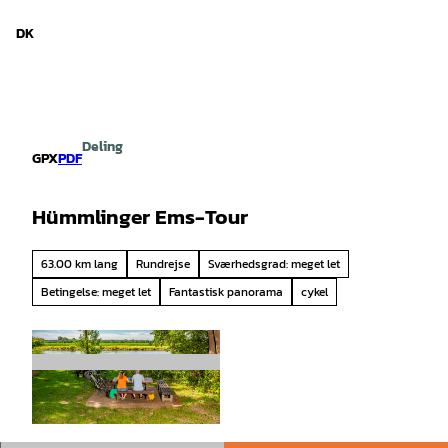
d Niedersachsen
T
i
DK
Søg
Menu
l
i
n
d
h
Deling
o
GPX
PDF
l
d
Hümmlinger Ems-Tour
63.00 km lang
Rundrejse
Sværhedsgrad: meget let
Betingelse: meget let
Fantastisk panorama
cykel
© , Tim Heinrich |
CC-BY-SA