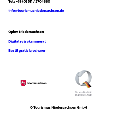
r
o
e
p
e
Tel.: +49 (0) 511 / 2704880
a
k
p
s
info@tourismusniedersachsen.de
m
t
Oplev Niedersachsen
Digital rejsekammerat
Bestil gratis brochurer
© Tourismus Niedersachsen GmbH