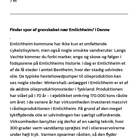
7 m
Finder spor af grevskabet nær Emlichheim/ i Denne
.
Emlichheim kommune har ikke kun et omfattende
cykelstisystem, men også nogle smukke vandreruter. Langs
Vechte kommer du forbi marker, enge og skove og følger i
fodsporene på Emlichheims historie. I dag er Emlichheim et
af de få steder i amtet Bentheim, hvor der stadig udvindes
olie. De typiske hestehovedpumper til olieproduktion kan
ses nogle steder. Wintershall-anlægget i Emlichheim er et af
de ældste olieproduktionssteder i Tyskland. Produktionen
har stået på i 70 år - i øjeblikket omkring 170.000 tons råolie
om året. I de senere år har virksomheden investeret massivt
i råolieproduktionen i Emlichheim. På grund af den meget
tyktflydende olie er udvindingen her særligt udfordrende.
Virksomheden benytter sig derfor af en særlig teknik, hvor
300 grader varm vanddamp sprøjtes ind i oliereservoirerne
under højt tryk. Varmen opvarmer råolien, så den flyder