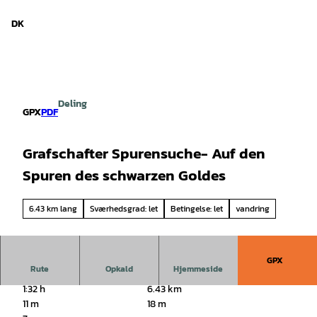
d Niedersachsen
T
i
DK
Søg
Menu
l
i
n
d
h
Deling
o
GPX
PDF
l
d
Grafschafter Spurensuche- Auf den
Spuren des schwarzen Goldes
6.43 km lang
Sværhedsgrad: let
Betingelse: let
vandring
GPX
Rute
Opkald
Hjemmeside
1:32 h
6.43 km
11 m
18 m