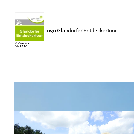
Logo Glandorfer Entdeckertour
© Computer |
CC-BY-SA