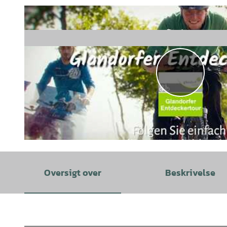
A
f
s
p
i
Oversigt over
Beskrivelse
l