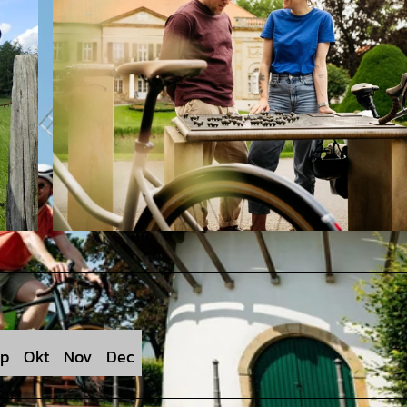
© Tourismusgesellschaft Osnabrücker Land mbH, Christoph Steinweg |
CC-BY-SA
p
Okt
Nov
Dec