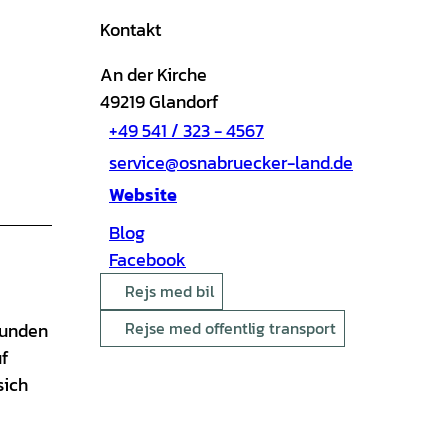
Kontakt
An der Kirche
49219
Glandorf
+49 541 / 323 - 4567
service@osnabruecker-land.de
Website
Blog
Facebook
Rejs med bil
Rejse med offentlig transport
kunden
f
sich