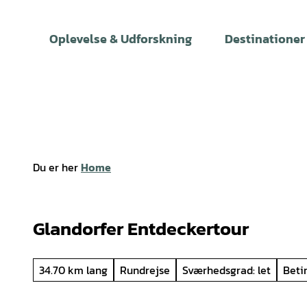
T
i
Oplevelse & Udforskning
Destinationer
l
i
n
d
h
o
l
Du er her
Home
d
Glandorfer Entdeckertour
34.70 km lang
Rundrejse
Sværhedsgrad: let
Betin