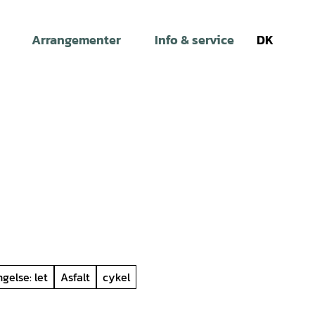
Arrangementer
Info & service
DK
Søg
gelse: let
Asfalt
cykel