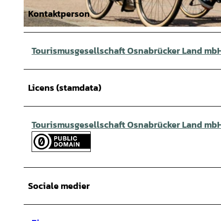
Kontaktperson
© Tourismusgesellschaft Osnabrücker Land mbH, Christoph Steinweg |
CC-BY-SA
Tourismusgesellschaft Osnabrücker Land mb
Licens (stamdata)
Tourismusgesellschaft Osnabrücker Land mb
Sociale medier