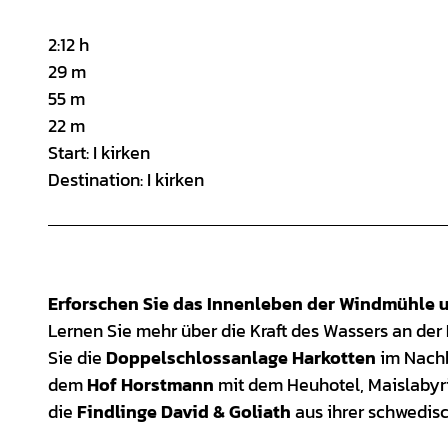
v
i
2:12 h
29 m
d
55 m
22 m
e
Start: I kirken
o
Destination: I kirken
Erforschen Sie das Innenleben der Windmühle u
​Lernen Sie mehr über die Kraft des Wassers an der
Sie die
Doppelschlossanlage Harkotten
im Nachb
dem
Hof Horstmann
mit dem Heuhotel, Maislabyrin
die
Findlinge David & Goliath
aus ihrer schwedisc