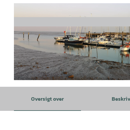
© Wangerland Touristik GmbH |
CC-BY-SA
Oversigt over
Beskri