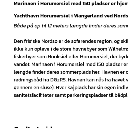
Marinaen i Horumersiel med 150 pladser er hjem
Yachthavn Horumersiel i Wangerland ved Nord
Både på op til 12 meters længde finder deres som
Den frisiske Nordsø er de søfarendes region, og ski
ikke kun opleve i de store havnebyer som Wilhelm
fiskerbyer som Hooksiel eller Horumersiel, der by
vandet. Marinaen i Horumersiel med 150 pladser er 
længde finder deres sommerplads her. Havnen er o
redningsbåd fra DGzRS. Havnen kan nås fra havet v
gennem en sluse). Hver kajplads har sin egen indiv
sanitetsfaciliteter samt parkeringspladser til bådp