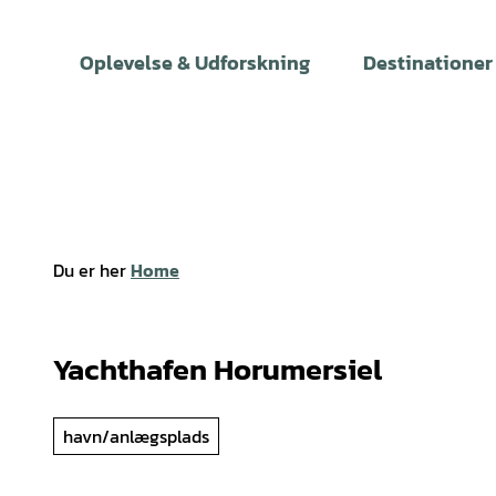
T
i
Oplevelse & Udforskning
Destinationer
l
i
n
d
h
o
l
Du er her
Home
d
Yachthafen Horumersiel
havn/anlægsplads