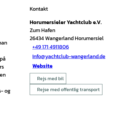
Kontakt
Horumersieler Yachtclub e.V.
Zum Hafen
26434
Wangerland Horumersiel
 man
+49 171 4911806
Info@yachtclub-wangerland.de
 på
Website
rs
 en
Rejs med bil
Rejse med offentlig transport
s- og