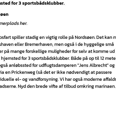
sted for 3 sportsbådsklubber.
søen
merplads her.
bsfart spiller stadig en vigtig rolle på Nordsøen. Det kan
shaven eller Bremerhaven, men også i de hyggelige små
der på mange forskellige muligheder for selv at komme ud
hjemsted for 3 sportsbådsklubber. Både på op til 12 mete
gså anløbssted for udflugtsdamperen "Jens Albrecht" og
ia en Prickenweg (så det er ikke nødvendigt at passere
iduelle el- og vandforsyning. Vi har også moderne affald
ladserne. Nyd den brede vifte af tilbud omkring marinaen.