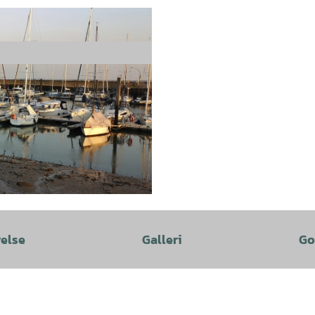
velse
Galleri
Go