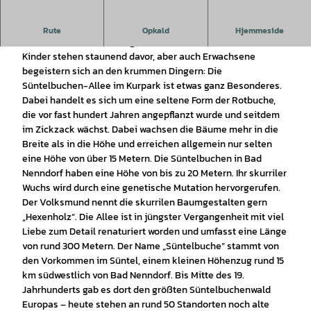
Die Süntelbuchen sind im Rahmen der Landesgartenschau
Rute
Opkald
Hjemmeside
2026 in Bad Nenndorf begehbar.
Kinder stehen staunend davor, aber auch Erwachsene
begeistern sich an den krummen Dingern: Die
Süntelbuchen-Allee im Kurpark ist etwas ganz Besonderes.
Dabei handelt es sich um eine seltene Form der Rotbuche,
die vor fast hundert Jahren angepflanzt wurde und seitdem
im Zickzack wächst. Dabei wachsen die Bäume mehr in die
Breite als in die Höhe und erreichen allgemein nur selten
eine Höhe von über 15 Metern. Die Süntelbuchen in Bad
Nenndorf haben eine Höhe von bis zu 20 Metern. Ihr skurriler
Wuchs wird durch eine genetische Mutation hervorgerufen.
Der Volksmund nennt die skurrilen Baumgestalten gern
„Hexenholz“. Die Allee ist in jüngster Vergangenheit mit viel
Liebe zum Detail renaturiert worden und umfasst eine Länge
von rund 300 Metern. Der Name „Süntelbuche“ stammt von
den Vorkommen im Süntel, einem kleinen Höhenzug rund 15
km südwestlich von Bad Nenndorf. Bis Mitte des 19.
Jahrhunderts gab es dort den größten Süntelbuchenwald
Europas – heute stehen an rund 50 Standorten noch alte