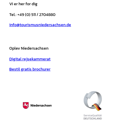
a
b
o
u
s
e
Vi er her for dig
g
o
k
b
a
r
r
o
e
p
e
Tel.: +49 (0) 511 / 2704880
a
k
p
s
info@tourismusniedersachsen.de
m
t
Oplev Niedersachsen
Digital rejsekammerat
Bestil gratis brochurer