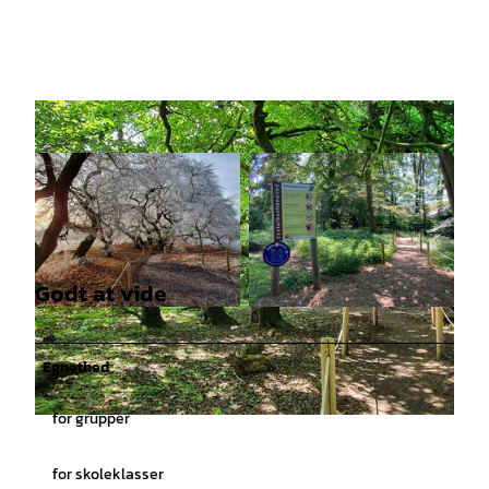
Godt at vide
© KurT, Kur- und Tourismusgesellschaft Staats
©
CC0
bad Nenndorf mbH |
CC-BY
Egnethed
for grupper
© KurT, Kur- und Tourismusgesellschaft Staatsbad Nenndorf mbH |
CC-BY
for skoleklasser