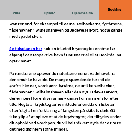
Booking
MS Jens Albrecht er et af de sidste maritime udflugtsskibe
Rute
Opkald
Hjemmeside
på den tyske Nordsøkyst og arrangerer sejlture i og uden for
Wangerland, for eksempel til øerne, sælbankerne, fyrtårnene,
flådehavnen i Wilhelmshaven og JadeWeserPort, nogle gange
med spadefiskeri.
Se tidsplanen her
, køb en billet til krydstogtet en time før
afgang i den respektive havn i Horumersiel eller Hooksiel og
oplev havet
På rundturene oplever du naturfænomenet Vadehavet fra
den smukke havside. De mange spændende ture til de
østfrisiske øer, Nordsøens fyrtårne, de unikke sælbanker,
flådehavnen i Wilhelmshaven eller den nye JadeWeserPort,
der er noget for enhver smag - uanset om man er stor eller
lille. Nogle af krydstogterne inkluderer endda en fisketur
efterfulgt af en forklaring af fangsten på skibets dæk. Gå
ikke glip af at opleve et af de krydstogter, der tilbydes under
dit ophold ved Nordsøen, du vil helt sikkert nyde det og tage
det med dig hjem i dine minder.