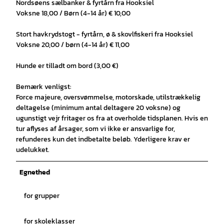
Nordsøens sælbanker & fyrtårn fra Hooksiel
Voksne 18,00 / Børn (4-14 år) € 10,00
Stort havkrydstogt - fyrtårn, ø & skovlfiskeri fra Hooksiel
Voksne 20,00 / børn (4-14 år) € 11,00
Hunde er tilladt om bord (3,00 €)
Bemærk venligst:
Force majeure, oversvømmelse, motorskade, utilstrækkelig
deltagelse (minimum antal deltagere 20 voksne) og
ugunstigt vejr fritager os fra at overholde tidsplanen. Hvis en
tur aflyses af årsager, som vi ikke er ansvarlige for,
refunderes kun det indbetalte beløb. Yderligere krav er
udelukket.
Egnethed
for grupper
for skoleklasser