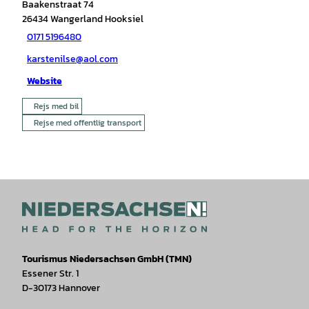
Baakenstraat 74
26434
Wangerland Hooksiel
0171 5196480
karstenilse@aol.com
Website
Rejs med bil
Rejse med offentlig transport
Tourismus Niedersachsen GmbH (TMN)
Essener Str. 1
D-30173 Hannover