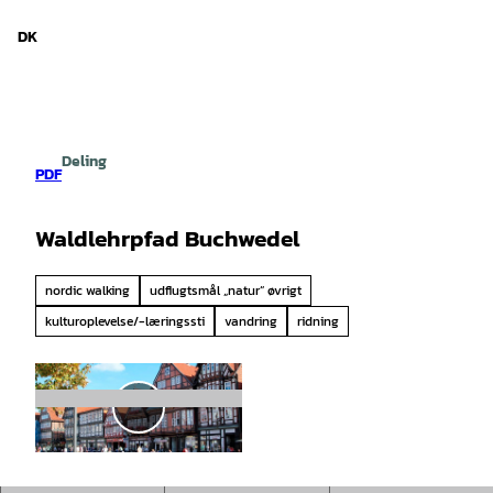
d Niedersachsen
T
i
DK
Søg
Menu
l
i
n
d
h
Deling
o
PDF
l
d
Waldlehrpfad Buchwedel
nordic walking
udflugtsmål „natur“ øvrigt
kulturoplevelse/-læringssti
vandring
ridning
A
f
s
© Copyright for fallback preview image