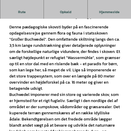
p
i
Fascinerende skov-natursti i statsskoven 'Großer
Rute
Opkald
Hjemmeside
l
Buchwedel'. Levested for indfødte dyre- og plantearter
v
Denne pædagogiske skovsti byder på en fascinerende
i
opdagelsesrejse gennem flora og fauna i statsskoven
d
"Großer Buchwedel". Den omfattende skiltning langs den ca.
e
3,5 km lange rundstrækning giver detaljerede oplysninger
o
om de forskellige naturlige vidundere, der findes i skoven. Et
særligt højdepunkt er refugiet "Wassermühle", som grænser
op til en stor dal med en rislende bæk - et paradis for børn,
som kan lege her, så meget de vil. Lige så imponerende er
det store trappesystem, som over en længde på 80 meter
overvinder en højdeforskel på ca. 16 meter og giver en
betagende udsigt.
Buchwedel imponerer med sin store og varierede skov, som
er hjemsted for et rigt fugleliv. Særligt i den nordlige del af
området er der sumpskove, vådområder og græsarealer. Det
kuperede terræn gennemskæres af en række idylliske
ådale. Bekendtgørelsen om det fredede område lægger
blandt andet vægt på at bevare og udvikle det naturnære