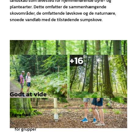
landskab som levested for hjemmehørende dyre- og
plantearter. Dette omfatter de sammenhængende
skovområder, de omfattende løvskove og de naturnære,
snoede vandløb med de tilstødende sumpskove.
Godt at vide
© MarTiem Fotografie/ Flusslandschaft Elbe G
© Markus Tiemann/ Flusslandschaft Elbe |
CC0
mbH, Markus Tiemann |
CC0
Egnethed
for grupper
© MarTiem Fotografie/ Flusslandschaft Elbe GmbH, Markus Tiemann |
CC0