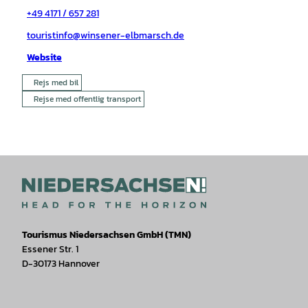
+49 4171 / 657 281
touristinfo@winsener-elbmarsch.de
Website
Rejs med bil
Rejse med offentlig transport
Tourismus Niedersachsen GmbH (TMN)
Essener Str. 1
D-30173 Hannover