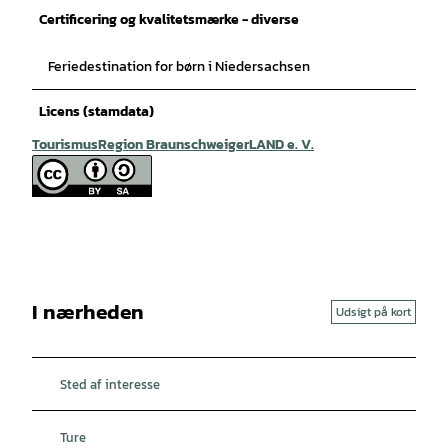
Certificering og kvalitetsmærke - diverse
Feriedestination for børn i Niedersachsen
Licens (stamdata)
TourismusRegion BraunschweigerLAND e. V.
I nærheden
Udsigt på kort
Sted af interesse
Ture