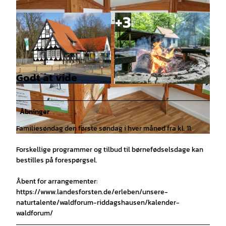
Godt at vide
© T. Gasparini, Niedersächsische Landesforsten
© T. Gasparini, Niedersächsische Landesforsten
|
CC-BY
|
CC-BY
Åbninger
Familiesøndag den første søndag i hver måned fra kl. 11.
© W. Schmidt, Niedersächsische Landesforsten |
CC-BY
Forskellige programmer og tilbud til børnefødselsdage kan
bestilles på forespørgsel.
Åbent for arrangementer:
https://www.landesforsten.de/erleben/unsere-
naturtalente/waldforum-riddagshausen/kalender-
waldforum/