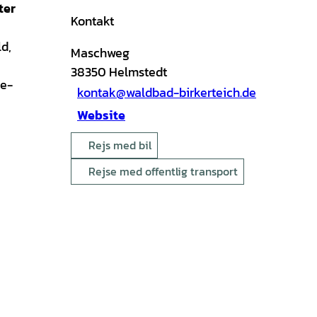
ter
Kontakt
d,
Maschweg
38350
Helmstedt
ke-
kontak@waldbad-birkerteich.de
Website
Rejs med bil
Rejse med offentlig transport