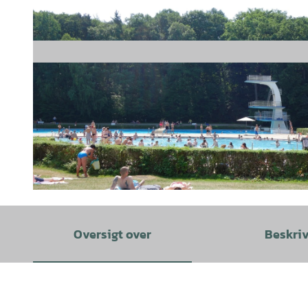
© Thomas Kempernolte, Elm-Freizeit, Allianz für die Region GmbH |
CC-BY-SA
Oversigt over
Beskri