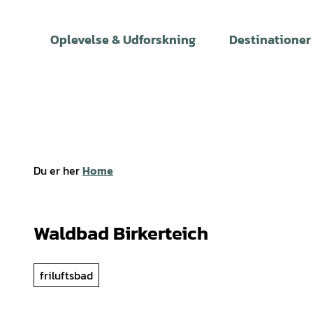
T
i
Oplevelse & Udforskning
Destinationer
l
i
n
d
h
o
l
Du er her
Home
d
Waldbad Birkerteich
friluftsbad