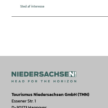
Sted af interesse
Tourismus Niedersachsen GmbH (TMN)
Essener Str. 1
D-30173 Hannover