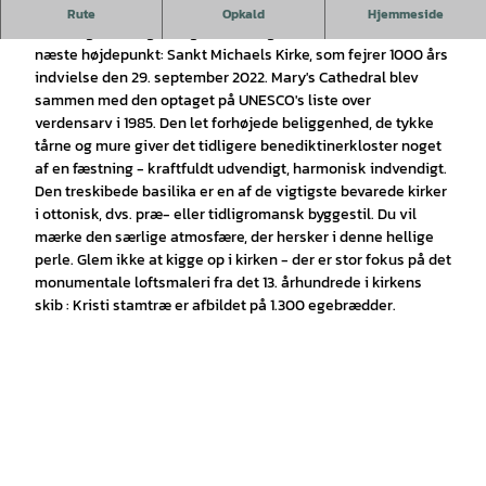
1.000 års historie
Rute
Opkald
Hjemmeside
En kort gåtur langs Burgstraße - og så er vi allerede ved det
næste højdepunkt: Sankt Michaels Kirke, som fejrer 1000 års
indvielse den 29. september 2022. Mary's Cathedral blev
sammen med den optaget på UNESCO's liste over
verdensarv i 1985. Den let forhøjede beliggenhed, de tykke
tårne og mure giver det tidligere benediktinerkloster noget
af en fæstning - kraftfuldt udvendigt, harmonisk indvendigt.
Den treskibede basilika er en af de vigtigste bevarede kirker
i ottonisk, dvs. præ- eller tidligromansk byggestil. Du vil
mærke den særlige atmosfære, der hersker i denne hellige
perle. Glem ikke at kigge op i kirken - der er stor fokus på det
monumentale loftsmaleri fra det 13. århundrede i kirkens
skib : Kristi stamtræ er afbildet på 1.300 egebrædder.