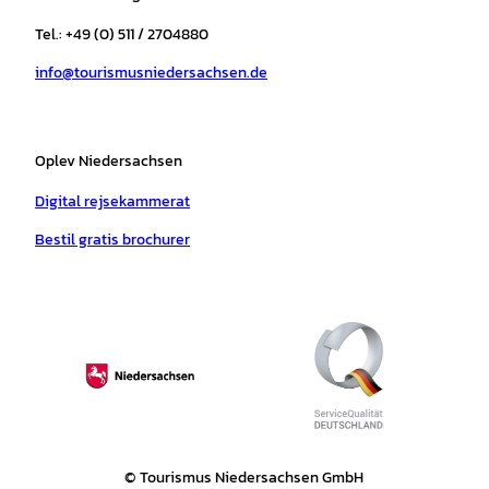
g
o
k
b
a
r
r
o
e
p
e
Tel.: +49 (0) 511 / 2704880
a
k
p
s
info@tourismusniedersachsen.de
m
t
Oplev Niedersachsen
Digital rejsekammerat
Bestil gratis brochurer
© Tourismus Niedersachsen GmbH