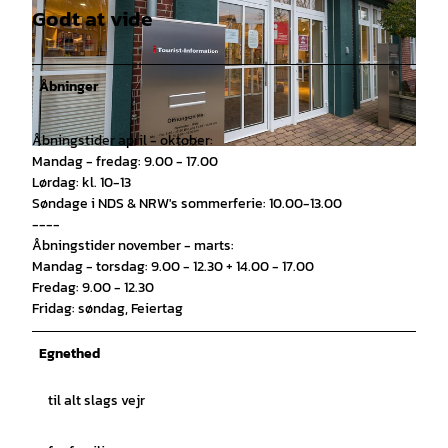
Godt at vide
Åbninger
Åbningstider april - oktober:
© Otterndorf Marketing GmbH |
CC-BY
Mandag - fredag: 9.00 - 17.00
Lørdag: kl. 10-13
Søndage i NDS & NRW's sommerferie: 10.00-13.00
----
Åbningstider november - marts:
Mandag - torsdag: 9.00 - 12.30 + 14.00 - 17.00
Fredag: 9.00 - 12.30
Fridag: søndag, Feiertag
Egnethed
til alt slags vejr