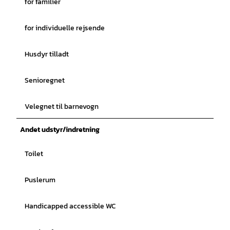
for familier
for individuelle rejsende
Husdyr tilladt
Senioregnet
Velegnet til barnevogn
Andet udstyr/indretning
Toilet
Puslerum
Handicapped accessible WC