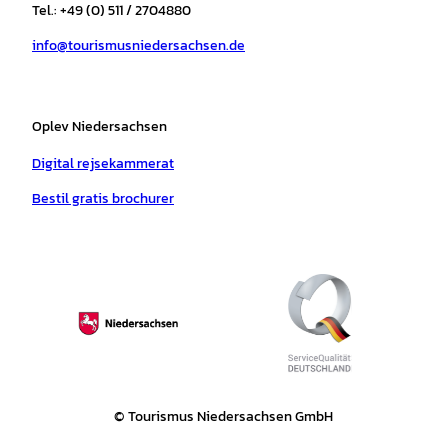
r
o
e
p
e
Tel.: +49 (0) 511 / 2704880
a
k
p
s
info@tourismusniedersachsen.de
m
t
Oplev Niedersachsen
Digital rejsekammerat
Bestil gratis brochurer
© Tourismus Niedersachsen GmbH