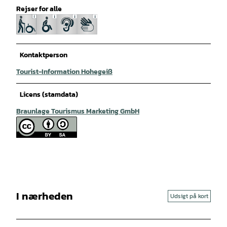
Rejser for alle
Kontaktperson
Tourist-Information Hohegeiß
Licens (stamdata)
Braunlage Tourismus Marketing GmbH
I nærheden
Udsigt på kort