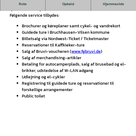
Turistservicen ligger direkte ved stationen for den første
Rute
Opkald
Hjemmeside
tyske museumsjernbane.
Følgende service tilbydes:
Brochurer og køreplaner samt cykel- og vandrekort
Guidede ture i Bruchhausen-Vilsen kommune
Billetsalg via Nordwest-Ticket / Ticketmaster
Reservationer til Kaffkieker-ture
Salg af Bruvi-voucheren (
www.fgbruvi.de
)
Salg af merchandising-artikler
Betaling for autocamperplads, salg af brusebad og el-
brikker, udstedelse af W-LAN adgang
Udlejning og el-cykler
Registrering til guidede ture og reservationer til
forskellige arrangementer
Public toilet