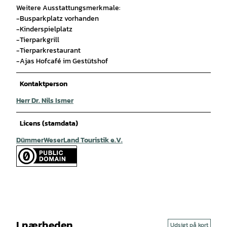
Weitere Ausstattungsmerkmale:
-Busparkplatz vorhanden
-Kinderspielplatz
-Tierparkgrill
-Tierparkrestaurant
-Ajas Hofcafé im Gestütshof
Kontaktperson
Herr Dr. Nils Ismer
Licens (stamdata)
DümmerWeserLand Touristik e.V.
I nærheden
Udsigt på kort