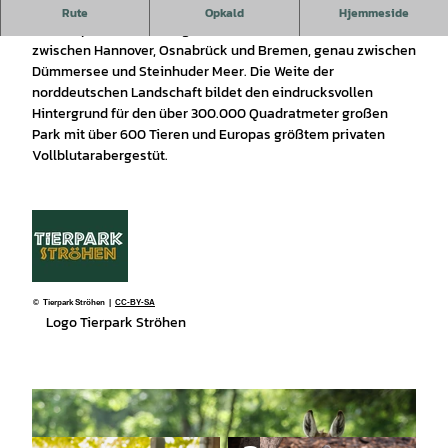
Tierpark Ströhen - der Entdeckerzoo
Rute
Opkald
Hjemmeside
Der Tierpark Ströhen liegt in der norddeutschen Tiefebene
zwischen Hannover, Osnabrück und Bremen, genau zwischen
Dümmersee und Steinhuder Meer. Die Weite der
norddeutschen Landschaft bildet den eindrucksvollen
Hintergrund für den über 300.000 Quadratmeter großen
Park mit über 600 Tieren und Europas größtem privaten
Vollblutarabergestüt.
© Tierpark Ströhen |
CC-BY-SA
Logo Tierpark Ströhen