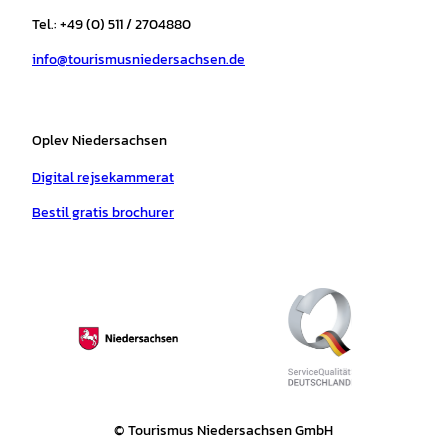
r
o
e
p
e
Tel.: +49 (0) 511 / 2704880
a
k
p
s
info@tourismusniedersachsen.de
m
t
Oplev Niedersachsen
Digital rejsekammerat
Bestil gratis brochurer
© Tourismus Niedersachsen GmbH