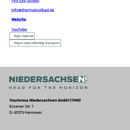
+49 5341 30980
info@thermalsolbad.de
Website
YouTube
Rejs med bil
Rejse med offentlig transport
Tourismus Niedersachsen GmbH (TMN)
Essener Str. 1
D-30173 Hannover