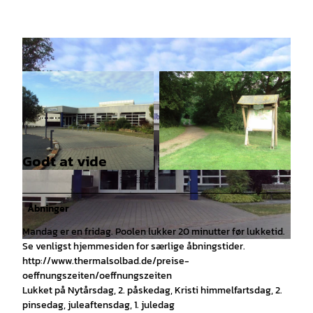
Godt at vide
© Tourist-Information Salzgitter c/o Wirtschafts
© Tourist-Information Salzgitter c/o Wirtschafts
- und Innovationsförderung Salzgitter GmbH |
- und Innovationsförderung Salzgitter GmbH |
CC0
CC-BY
Åbninger
Mandag er en fridag. Poolen lukker 20 minutter før lukketid.
Se venligst hjemmesiden for særlige åbningstider.
© Tourist-Information Salzgitter c/o Wirtschafts- und Innovationsförderung Salzgitter GmbH |
CC0
http://www.thermalsolbad.de/preise-
oeffnungszeiten/oeffnungszeiten
Lukket på Nytårsdag, 2. påskedag, Kristi himmelfartsdag, 2.
pinsedag, juleaftensdag, 1. juledag