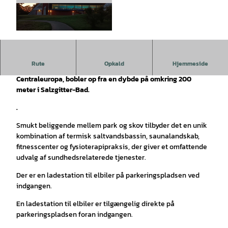
© Tourist-Information Salzgitter c/o Wirtschaft
s- und Innovationsförderung Salzgitter GmbH |
CC-BY-SA
Rute
Opkald
Hjemmeside
En 25 % termisk saltvandskilde, som er en af de stærkeste i
Centraleuropa, bobler op fra en dybde på omkring 200
meter i Salzgitter-Bad.
.
Smukt beliggende mellem park og skov tilbyder det en unik
kombination af termisk saltvandsbassin, saunalandskab,
fitnesscenter og fysioterapipraksis, der giver et omfattende
udvalg af sundhedsrelaterede tjenester.
Der er en ladestation til elbiler på parkeringspladsen ved
indgangen.
En ladestation til elbiler er tilgængelig direkte på
parkeringspladsen foran indgangen.