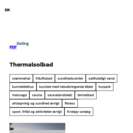
d Niedersachsen
T
i
DK
Søg
Menu
l
i
n
d
h
Deling
o
PDF
l
d
Thermalsolbad
svømmehal
friluftsbad
sundhedscenter
saltholdigt vand
kurmiddelhus
kursted med helsebringende kilder
kurpark
massage
sauna
saunalandskab
termalbad
afslapning og sundhed øvrigt
fitness
sport, fritid og aktiviteter øvrigt
Kneipp-anlæg