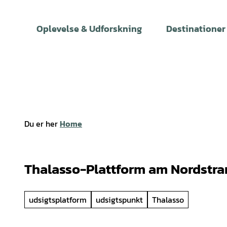
T
i
Oplevelse & Udforskning
Destinationer
l
i
n
d
h
o
l
Du er her
Home
d
Thalasso-Plattform am Nordstr
udsigtsplatform
udsigtspunkt
Thalasso