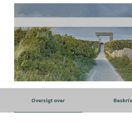
© Staatsbad Norderney, Uwe Schneider |
CC-BY-SA
Oversigt over
Beskri