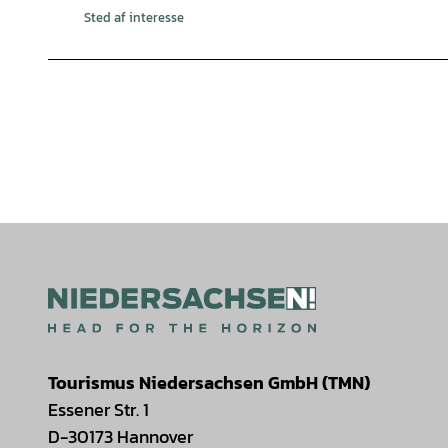
Sted af interesse
Tourismus Niedersachsen GmbH (TMN)
Essener Str. 1
D-30173 Hannover