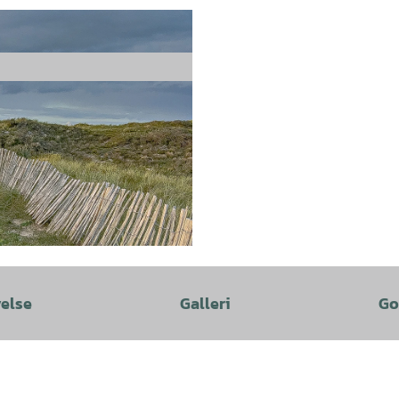
velse
Galleri
Go